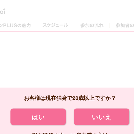
街コンPLUSの魅力
スケジュール
参加の流れ
お客様は現在独身で20歳以上ですか？
はい
いいえ
現在既婚の方、20歳未満の方は
ご参加いただけません。