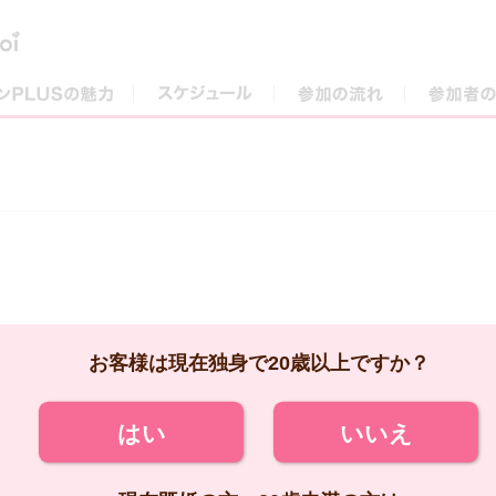
街コンPLUSの魅力
スケジュール
参加の流れ
お客様は現在独身で20歳以上ですか？
はい
いいえ
現在既婚の方、20歳未満の方は
ご参加いただけません。