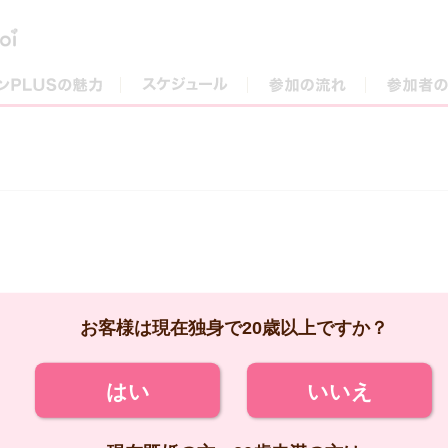
街コンPLUSの魅力
スケジュール
参加の流れ
お客様は現在独身で20歳以上ですか？
はい
いいえ
現在既婚の方、20歳未満の方は
ご参加いただけません。