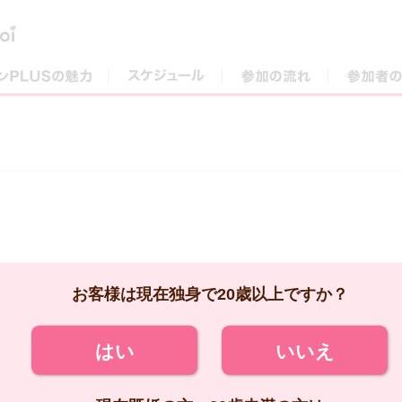
街コンPLUSの魅力
スケジュール
参加の流れ
お客様は現在独身で20歳以上ですか？
はい
いいえ
現在既婚の方、20歳未満の方は
ご参加いただけません。