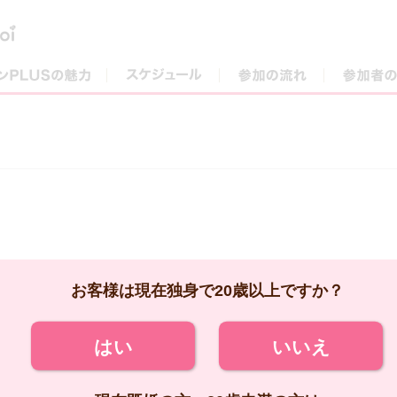
街コンPLUSの魅力
スケジュール
参加の流れ
お客様は現在独身で20歳以上ですか？
はい
いいえ
現在既婚の方、20歳未満の方は
ご参加いただけません。