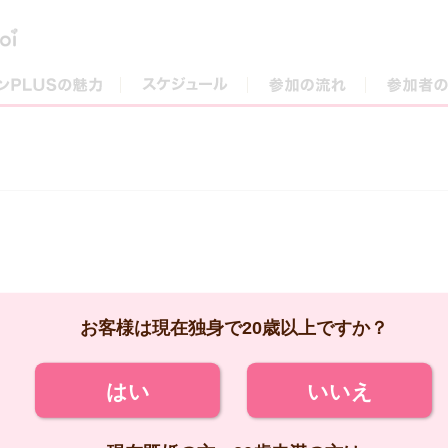
街コンPLUSの魅力
スケジュール
参加の流れ
お客様は現在独身で20歳以上ですか？
はい
いいえ
現在既婚の方、20歳未満の方は
ご参加いただけません。