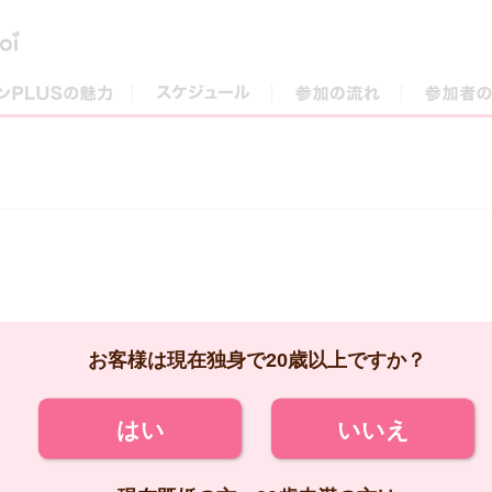
街コンPLUSの魅力
スケジュール
参加の流れ
お客様は現在独身で20歳以上ですか？
はい
いいえ
現在既婚の方、20歳未満の方は
ご参加いただけません。