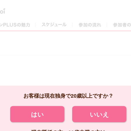
街コンPLUSの魅力
スケジュール
参加の流れ
お客様は現在独身で20歳以上ですか？
はい
いいえ
現在既婚の方、20歳未満の方は
ご参加いただけません。