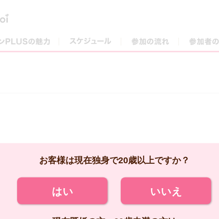
街コンPLUSの魅力
スケジュール
参加の流れ
お客様は現在独身で20歳以上ですか？
はい
いいえ
現在既婚の方、20歳未満の方は
ご参加いただけません。