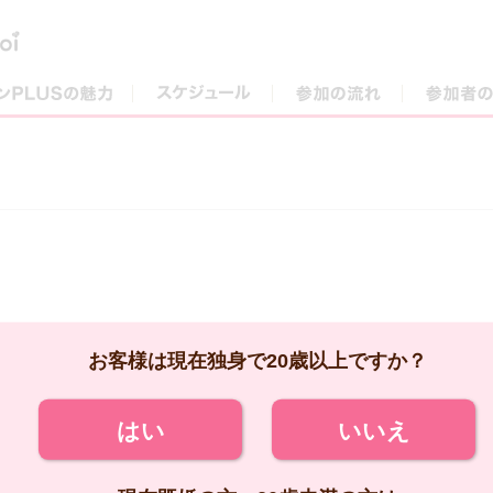
街コンPLUSの魅力
スケジュール
参加の流れ
お客様は現在独身で20歳以上ですか？
はい
いいえ
現在既婚の方、20歳未満の方は
ご参加いただけません。