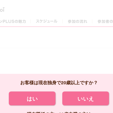
街コンPLUSの魅力
スケジュール
参加の流れ
お客様は現在独身で20歳以上ですか？
はい
いいえ
現在既婚の方、20歳未満の方は
ご参加いただけません。