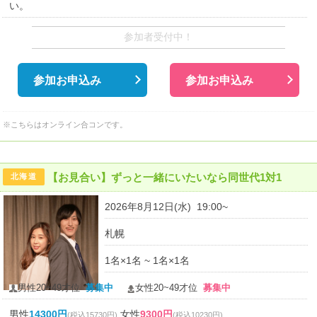
い。
参加者受付中！
参加お申込み
参加お申込み
※こちらはオンライン合コンです。
【お見合い】ずっと一緒にいたいなら同世代1対1
北海道
2026年8月12日(水) 19:00~
札幌
1名×1名 ~ 1名×1名
男性20~49才位
募集中
女性20~49才位
募集中
男性
14300円
女性
9300円
(税込15730円)
(税込10230円)