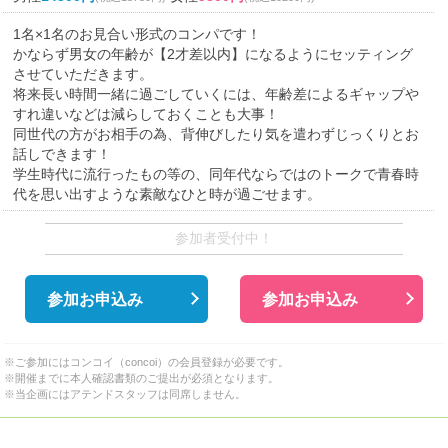
1名×1名のお見合い形式のコンパです！
かならず男女の年齢が【2才差以内】になるようにセッティング
させていただきます。
将来長い時間一緒に過ごしていくには、年齢差によるギャップや
すれ違いなどは減らしておくことも大事！
同世代の方がお相手の為、背伸びしたり気を遣わずじっくりとお
話しできます！
学生時代に流行ったもの等の、同年代ならではのトークで青春時
代を思い出すような素敵なひと時が過ごせます。
参加者受付中！
参加お申込み
参加お申込み
※ご参加にはコンコイ（concoi）の会員登録が必要です。
※開催までに本人確認書類のご提出が必須となります。
※当企画にはアテンドスタッフは同席しません。