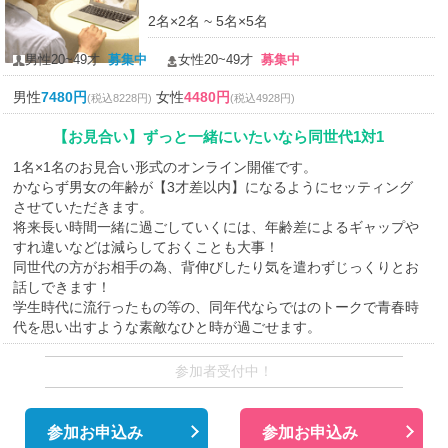
2名×2名 ~ 5名×5名
男性20~49才
募集中
女性20~49才
募集中
男性
7480円
女性
4480円
(税込8228円)
(税込4928円)
【お見合い】ずっと一緒にいたいなら同世代1対1
1名×1名のお見合い形式のオンライン開催です。
かならず男女の年齢が【3才差以内】になるようにセッティング
させていただきます。
将来長い時間一緒に過ごしていくには、年齢差によるギャップや
すれ違いなどは減らしておくことも大事！
同世代の方がお相手の為、背伸びしたり気を遣わずじっくりとお
話しできます！
学生時代に流行ったもの等の、同年代ならではのトークで青春時
代を思い出すような素敵なひと時が過ごせます。
参加者受付中！
参加お申込み
参加お申込み