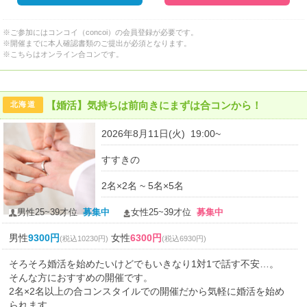
※ご参加にはコンコイ（concoi）の会員登録が必要です。
※開催までに本人確認書類のご提出が必須となります。
※こちらはオンライン合コンです。
【婚活】気持ちは前向きにまずは合コンから！
北海道
2026年8月11日(火) 19:00~
すすきの
2名×2名 ~ 5名×5名
男性25~39才位
募集中
女性25~39才位
募集中
男性
9300円
女性
6300円
(税込10230円)
(税込6930円)
そろそろ婚活を始めたいけどでもいきなり1対1で話す不安…。
そんな方におすすめの開催です。
2名×2名以上の合コンスタイルでの開催だから気軽に婚活を始め
られます。