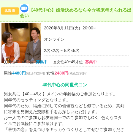
【40代中心】婚活決めるなら今☆将来考えられる出
北海道
会い
2026年8月11日(火) 20:00~
オンライン
2名×2名 ~ 5名×5名
男性40~49才位
募集中
女性40~49才位
募集中
男性
4480円
女性
2480円
(税込4928円)
(税込2728円)
40代中心の同世代コン
男女共に【40～49才】メインの年齢幅のご参加となります。
同年代のセッティングとなります。
同年代のため、結婚に関しての価値観なども似ているため、真剣
に将来を見据えた交際相手をお探しいただけます。
お一人でのご参加もお友達同士でのご参加でもOK。色んなスタ
イルでお気軽にご参加頂けます。
『最後の恋』を見つけるキッカケつくりとしてぜひご参加くださ