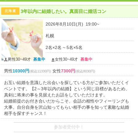
3年以内に結婚したい。真面目に婚活コン
北海道
2026年8月10日(月) 19:00~
札幌
2名×2名 ~ 5名×5名
男性30~49才
募集中
女性30~49才
募集中
男性
10300円
女性
7300円
(税込11330円)
(税込8030円)
お互い結婚を意識した出会いを探している方がご参加いただくイ
ベントです。【2～3年以内の結婚】という同じ目標があるため、
真剣に将来の事を見据えたお話をしていただけます。
結婚前提のお付き合いだからこそ、会話の相性やフィーリングも
大事。自分自身を沢山知ってもらい相手の事を知って素敵な結婚
相手を探すチャンス！
参加者受付中！