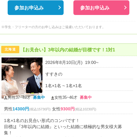
参加お申込み
参加お申込み
※学生・フリーターの方のお申し込みはご遠慮いただいております。
【お見合い】3年以内の結婚が目標です！1対1
北海道
2026年8月10日(月) 19:00~
すすきの
1名×1名 ~ 1名×1名
男性37~49才
募集中
女性35~46才
募集中
男性
14300円
女性
9300円
(税込15730円)
(税込10230円)
1名×1名のお見合い形式のコンパです！
目標は『3年以内に結婚』といった結婚に積極的な男女様大募
集！