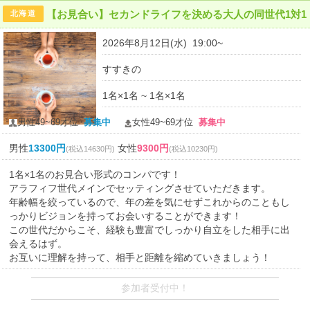
【お見合い】セカンドライフを決める大人の同世代1対1
北海道
2026年8月12日(水) 19:00~
すすきの
1名×1名 ~ 1名×1名
男性49~69才位
募集中
女性49~69才位
募集中
男性
13300円
女性
9300円
(税込14630円)
(税込10230円)
1名×1名のお見合い形式のコンパです！
アラフィフ世代メインでセッティングさせていただきます。
年齢幅を絞っているので、年の差を気にせずこれからのこともし
っかりビジョンを持ってお会いすることができます！
この世代だからこそ、経験も豊富でしっかり自立をした相手に出
会えるはず。
お互いに理解を持って、相手と距離を縮めていきましょう！
参加者受付中！