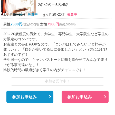
2名×2名 ~ 5名×5名
男性20~20才
募集中
女性20~20才
募集中
男性
7300円
女性
7300円
(税込8030円)
(税込8030円)
20～26歳程度の男女で、大学生・専門学生・大学院生など学生の
方限定のコンパです。
お友達との参加もOKなので、「コンパはしてみたいけど幹事が
難しい」、「自分が空いてる日に参加したい」という方にはぜひ
おすすめです！
学生同士なので、キャンパストークに華を咲かせてみんなで盛り
上がる事間違いなし！
比較的時間の融通がきく学生の内がチャンスです！
参加者受付中！
参加お申込み
参加お申込み