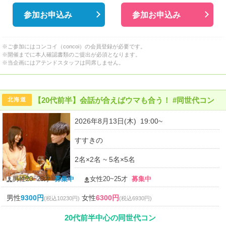
参加お申込み
参加お申込み
※ご参加にはコンコイ（concoi）の会員登録が必要です。
※開催までに本人確認書類のご提出が必須となります。
※当企画にはアテンドスタッフは同席しません。
【20代前半】会話が合えばウマも合う！ #同世代コン
北海道
2026年8月13日(木) 19:00~
すすきの
2名×2名 ~ 5名×5名
男性20~25才
募集中
女性20~25才
募集中
男性
9300円
女性
6300円
(税込10230円)
(税込6930円)
20代前半中心の同世代コン