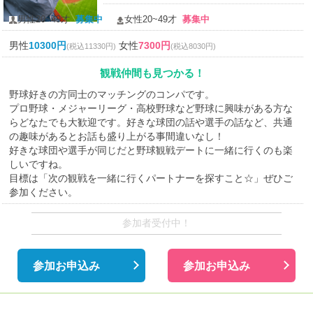
男性20~49才
募集中
女性20~49才
募集中
男性
10300円
女性
7300円
(税込11330円)
(税込8030円)
観戦仲間も見つかる！
野球好きの方同士のマッチングのコンパです。
プロ野球・メジャーリーグ・高校野球など野球に興味がある方な
らどなたでも大歓迎です。好きな球団の話や選手の話など、共通
の趣味があるとお話も盛り上がる事間違いなし！
好きな球団や選手が同じだと野球観戦デートに一緒に行くのも楽
しいですね。
目標は「次の観戦を一緒に行くパートナーを探すこと☆」ぜひご
参加ください。
参加者受付中！
参加お申込み
参加お申込み