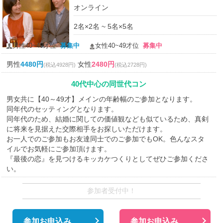
オンライン
2名×2名 ~ 5名×5名
男性40~49才位
募集中
女性40~49才位
募集中
男性
4480円
女性
2480円
(税込4928円)
(税込2728円)
40代中心の同世代コン
男女共に【40～49才】メインの年齢幅のご参加となります。
同年代のセッティングとなります。
同年代のため、結婚に関しての価値観なども似ているため、真剣
に将来を見据えた交際相手をお探しいただけます。
お一人でのご参加もお友達同士でのご参加でもOK。色んなスタ
イルでお気軽にご参加頂けます。
『最後の恋』を見つけるキッカケつくりとしてぜひご参加くださ
い。
参加者受付中！
参加お申込み
参加お申込み