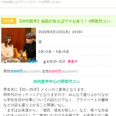
※当企画にはアテンドスタッフは同席しません。
【20代前半】会話が合えばウマも合う！ #同世代コン
名古屋
2026年8月13日(木) 19:00~
栄
2名×2名 ~ 5名×5名
男性20~25才
募集中
女性20~25才
募集中
男性
9300円
女性
6300円
(税込10230円)
(税込6930円)
20代前半中心の同世代コン
男女共に【20～25才】メインのご参加となります。
同年代のセッティングとなりますので、みんなで盛り上がりなが
ら学生生活や仕事についての話だけでなく、プライベートの趣味
などの話も盛り上がること間違いなし。
「まずはお友達から」「彼氏・彼女が欲しい」など、様々な出会
いのきっかけとしてご参加いただける企画です。お友達とのご参