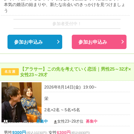
本気の婚活の始まりや、新たな出会いのきっかけを見つけましょ
う
参加者受付中！
参加お申込み
参加お申込み
【アラサー】この先を考えていく恋活｜男性25～32才×
名古屋
女性23～29才
2026年8月14日(金) 19:00~
栄
2名×2名 ~ 5名×5名
男性25~32才位
募集中
女性23~29才位
募集中
男性
9300円
女性
6300円
(税込10230円)
(税込6930円)