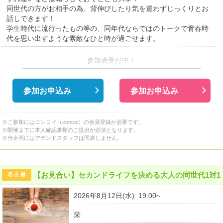
同世代の方がお相手の為、背伸びしたり気を遣わずじっくりとお
話しできます！
学生時代に流行ったもの等の、同年代ならではのトークで青春時
代を思い出すような素敵なひと時が過ごせます。
参加者受付中！
参加お申込み
参加お申込み
※ご参加にはコンコイ（concoi）の会員登録が必要です。
※開催までに本人確認書類のご提出が必須となります。
※当企画にはアテンドスタッフは同席しません。
【お見合い】セカンドライフを決める大人の同世代1対1
名古屋
2026年8月12日(水) 19:00~
栄