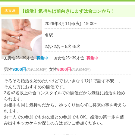
【婚活】気持ちは前向きにまずは合コンから！
名古屋
2026年8月11日(火) 19:00~
名駅
2名×2名 ~ 5名×5名
男性25~39才位
募集中
女性25~39才位
募集中
男性
9300円
女性
6300円
(税込10230円)
(税込6930円)
そろそろ婚活を始めたいけどでもいきなり1対1で話す不安…。
そんな方におすすめの開催です。
2名×2名以上の合コンスタイルでの開催だから気軽に婚活を始め
られます。
お相手も同じ気持ちだから、ゆっくり焦らずに将来の事を考えら
れます。
お一人での参加でもお友達との参加でもOK。婚活の第一歩を踏
み出すキッカケをお探しの方はぜひご参加ください。