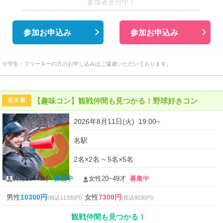
参加者受付中！
参加お申込み
参加お申込み
※学生・フリーターの方のお申し込みはご遠慮いただいております。
【趣味コン】観戦仲間も見つかる！野球好きコン
名古屋
2026年8月11日(火) 19:00~
名駅
2名×2名 ~ 5名×5名
男性20~49才
募集中
女性20~49才
募集中
男性
10300円
女性
7300円
(税込11330円)
(税込8030円)
観戦仲間も見つかる！