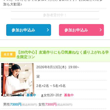
加も大歓迎♪
参加者受付中！
参加お申込み
参加お申込み
【20代中心】友達作りにも◎気兼ねなく盛り上がれる学
名古屋
生限定コン
2026年8月13日(木) 19:00~
栄
2名×2名 ~ 5名×5名
男性20~20才
募集中
女性20~20才
募集中
男性
7300円
女性
7300円
(税込8030円)
(税込8030円)