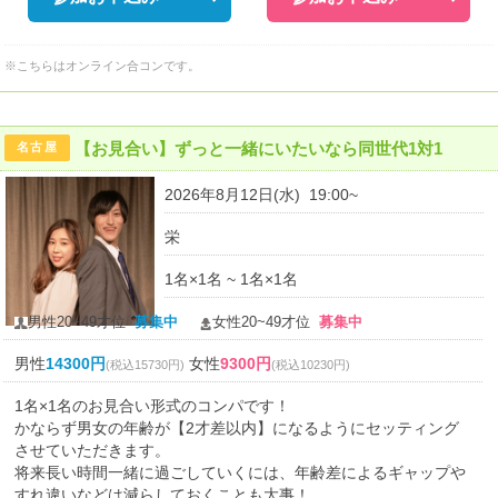
※こちらはオンライン合コンです。
【お見合い】ずっと一緒にいたいなら同世代1対1
名古屋
2026年8月12日(水) 19:00~
栄
1名×1名 ~ 1名×1名
男性20~49才位
募集中
女性20~49才位
募集中
男性
14300円
女性
9300円
(税込15730円)
(税込10230円)
1名×1名のお見合い形式のコンパです！
かならず男女の年齢が【2才差以内】になるようにセッティング
させていただきます。
将来長い時間一緒に過ごしていくには、年齢差によるギャップや
すれ違いなどは減らしておくことも大事！