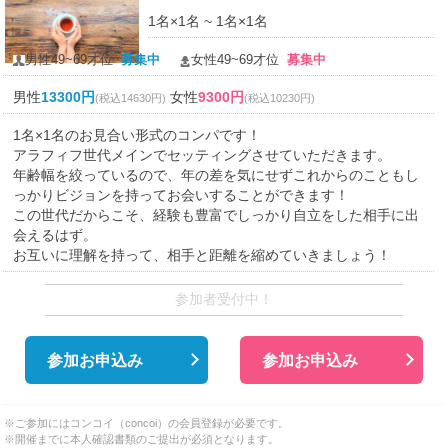
1名×1名 ~ 1名×1名
男性49~69才位
募集中
女性49~69才位
募集中
男性
13300円
女性
9300円
(税込14630円)
(税込10230円)
1名×1名のお見合い形式のコンパです！
アラフィフ世代メインでセッティングさせていただきます。
年齢幅を絞っているので、年の差を気にせずこれからのこともし
っかりビジョンを持ってお会いすることができます！
この世代だからこそ、経験も豊富でしっかり自立をした相手に出
会えるはず。
お互いに理解を持って、相手と距離を縮めていきましょう！
参加者受付中！
参加お申込み
参加お申込み
※ご参加にはコンコイ（concoi）の会員登録が必要です。
※開催までに本人確認書類のご提出が必須となります。