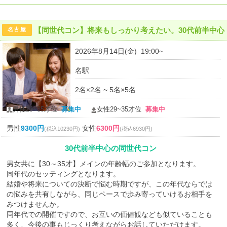
【同世代コン】将来もしっかり考えたい。30代前半中心
名古屋
2026年8月14日(金) 19:00~
名駅
2名×2名 ~ 5名×5名
男性29~35才位
募集中
女性29~35才位
募集中
男性
9300円
女性
6300円
(税込10230円)
(税込6930円)
30代前半中心の同世代コン
男女共に【30～35才】メインの年齢幅のご参加となります。
同年代のセッティングとなります。
結婚や将来についての決断で悩む時期ですが、この年代ならでは
の悩みを共有しながら、同じペースで歩み寄っていけるお相手を
みつけませんか。
同年代での開催ですので、お互いの価値観なども似ていることも
多く、今後の事もじっくり考えながらお話していただけます。