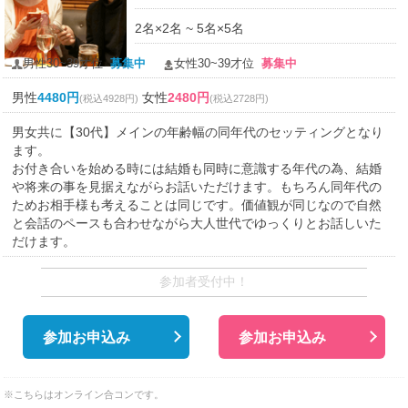
2名×2名 ~ 5名×5名
男性30~39才位
募集中
女性30~39才位
募集中
男性
4480円
女性
2480円
(税込4928円)
(税込2728円)
男女共に【30代】メインの年齢幅の同年代のセッティングとなり
ます。
お付き合いを始める時には結婚も同時に意識する年代の為、結婚
や将来の事を見据えながらお話いただけます。もちろん同年代の
ためお相手様も考えることは同じです。価値観が同じなので自然
と会話のペースも合わせながら大人世代でゆっくりとお話しいた
だけます。
参加者受付中！
参加お申込み
参加お申込み
※こちらはオンライン合コンです。