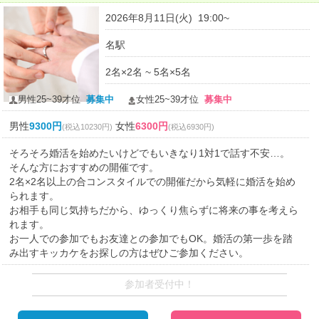
2026年8月11日(火) 19:00~
名駅
2名×2名 ~ 5名×5名
男性25~39才位
募集中
女性25~39才位
募集中
男性
9300円
女性
6300円
(税込10230円)
(税込6930円)
そろそろ婚活を始めたいけどでもいきなり1対1で話す不安…。
そんな方におすすめの開催です。
2名×2名以上の合コンスタイルでの開催だから気軽に婚活を始め
られます。
お相手も同じ気持ちだから、ゆっくり焦らずに将来の事を考えら
れます。
お一人での参加でもお友達との参加でもOK。婚活の第一歩を踏
み出すキッカケをお探しの方はぜひご参加ください。
参加者受付中！