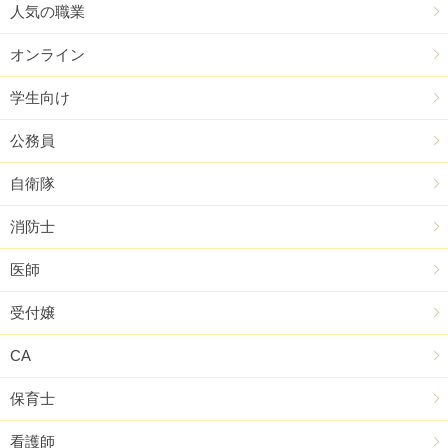
人気の職業
オンライン
学生向け
公務員
自衛隊
消防士
医師
受付嬢
CA
保育士
看護師