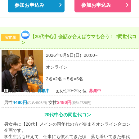
参加お申込み
参加お申込み
【20代中心】会話が合えばウマも合う！ #同世代コ
名古屋
ン
2026年8月9日(日) 20:00~
オンライン
2名×2名 ~ 5名×5名
男性20~29才位
募集中
女性20~29才位
募集中
男性
4480円
女性
2480円
(税込4928円)
(税込2728円)
20代中心の同世代コン
男女共に【20代】メインの同年代の方が集まるオンライン合コン
企画です。
学生生活も終えて、仕事にも慣れてきた頃…落ち着いてきた年代