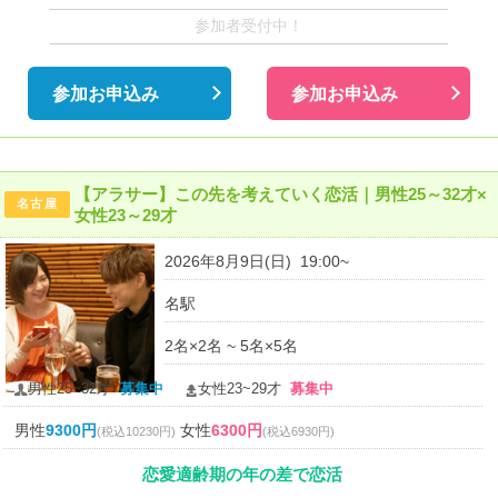
参加者受付中！
参加お申込み
参加お申込み
【アラサー】この先を考えていく恋活｜男性25～32才×
名古屋
女性23～29才
2026年8月9日(日) 19:00~
名駅
2名×2名 ~ 5名×5名
男性25~32才
募集中
女性23~29才
募集中
男性
9300円
女性
6300円
(税込10230円)
(税込6930円)
恋愛適齢期の年の差で恋活