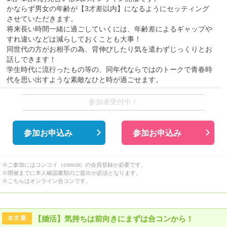
かならず男女の年齢が【3才差以内】になるようにセッティング
させていただきます。
将来長い時間一緒に過ごしていくには、年齢差によるギャップや
すれ違いなどは減らしておくことも大事！
同世代の方がお相手の為、背伸びしたり気を遣わずじっくりとお
話しできます！
学生時代に流行ったもの等の、同年代ならではのトークで青春時
代を思い出すような素敵なひと時が過ごせます。
参加者受付中！
参加お申込み
参加お申込み
※ご参加にはコンコイ（concoi）の会員登録が必要です。
※開催までに本人確認書類のご提出が必須となります。
※こちらはオンライン合コンです。
【婚活】気持ちは前向きにまずは合コンから！
名古屋