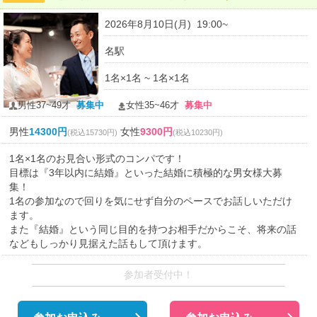
2026年8月10日(月) 19:00~
名駅
1名×1名 ~ 1名×1名
男性37~49才
募集中
女性35~46才
募集中
男性
14300円
女性
9300円
(税込15730円)
(税込10230円)
1名×1名のお見合い形式のコンパです！
目標は『3年以内に結婚』といった結婚に積極的な男女様大募
集！
1名の参加なので回りを気にせず自分のペースでお話しいただけ
ます。
また『結婚』という同じ目的を持つお相手だからこそ、将来の話
などもしっかり見据えた話もして頂けます。
参加者受付中！