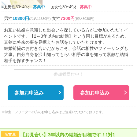
男性30~49才
募集中
女性30~49才
募集中
男性
10300円
女性
7300円
(税込11330円)
(税込8030円)
お互い結婚を意識した出会いを探している方がご参加いただくイ
ベントです。【2～3年以内の結婚】という同じ目標があるため、
真剣に将来の事を見据えたお話をしていただけます。
結婚前提のお付き合いだからこそ、会話の相性やフィーリングも
大事。自分自身を沢山知ってもらい相手の事を知って素敵な結婚
相手を探すチャンス！
参加者受付中！
参加お申込み
参加お申込み
※学生・フリーターの方のお申し込みはご遠慮いただいております。
【お見合い】3年以内の結婚が目標です！1対1
名古屋