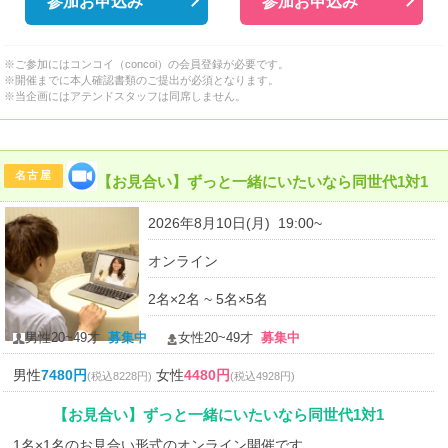
参加お申込み
参加お申込み
※ご参加にはコンコイ（concoi）の会員登録が必要です。
※開催までに本人確認書類のご提出が必須となります。
※当企画にはアテンドスタッフは同席しません。
名古屋
【お見合い】ずっと一緒にいたいなら同世代1対1
2026年8月10日(月) 19:00~
オンライン
2名×2名 ~ 5名×5名
男性20~49才
募集中
女性20~49才
募集中
男性
7480円
女性
4480円
(税込8228円)
(税込4928円)
【お見合い】ずっと一緒にいたいなら同世代1対1
1名×1名のお見合い形式のオンライン開催です。