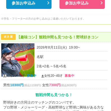
参加お申込み
参加お申込み
※学生・フリーターの方のお申し込みはご遠慮いただいております。
【趣味コン】観戦仲間も見つかる！野球好きコン
名古屋
2026年8月11日(火) 19:00~
名駅
2名×2名 ~ 5名×5名
男性20~49才
募集中
女性20~49才
募集中
男性
10300円
女性
7300円
(税込11330円)
(税込8030円)
観戦仲間も見つかる！
野球好きの方同士のマッチングのコンパです。
プロ野球・メジャーリーグ・高校野球など野球に興味がある方な