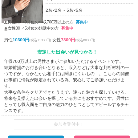
2名×2名 ~ 5名×5名
男性35~49才位の年収700万以上の方
募集中
女性30~45才位の婚活中の方
募集中
男性
10300円
女性
7300円
(税込11330円)
(税込8030円)
安定した出会いが見つかる！
年収700万以上の男性さまがご参加いただけるイベントです。
結婚前提のお付き合いとなると、収入などは大事な判断材料の一
つですが、なかなかお相手には聞きにくいもの…。こちらの開催
は事前に情報が限定されている為、安心してご参加いただけま
す。
大事な条件をクリアできたうえで、違った魅力も探していける。
将来を見据えた出会いを探している方にもおすすめです。男性に
とっても収入面をご自身の魅力のひとつとしてアピールするチャ
ンスです。
参加者受付中！