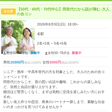
【50代・60代・70代中心】同世代だから話が弾む♪大人
名古屋
の合コン
2026年8月9日(日) 18:00~
名駅
2名×2名 ~ 5名×5名
男性50~79才位
募集中
女性50~79才位
募集中
男性
10300円
女性
9300円
(税込11330円)
(税込10230円)
シニア・熟年・中高年世代の方を対象とした、大人のための合コ
ンイベントです。
同世代だからこそ、昔の思い出話や趣味、これからの楽しみな
ど、自然と会話が盛り上がります。
婚活ほど堅苦しくなく、まずは気軽に交流を楽しみたい方におす
すめ。
新しい友人作りや恋活、将来のパートナー探しまで、素敵な出会
いのきっかけを見つけてみませんか？