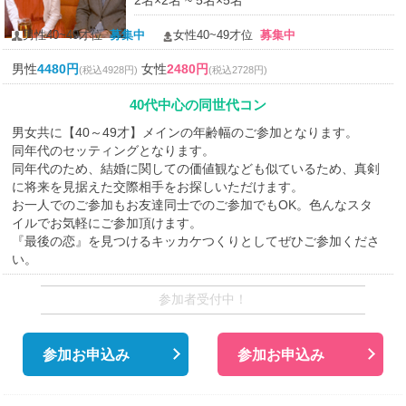
2名×2名 ~ 5名×5名
男性40~49才位
募集中
女性40~49才位
募集中
男性
4480円
女性
2480円
(税込4928円)
(税込2728円)
40代中心の同世代コン
男女共に【40～49才】メインの年齢幅のご参加となります。
同年代のセッティングとなります。
同年代のため、結婚に関しての価値観なども似ているため、真剣
に将来を見据えた交際相手をお探しいただけます。
お一人でのご参加もお友達同士でのご参加でもOK。色んなスタ
イルでお気軽にご参加頂けます。
『最後の恋』を見つけるキッカケつくりとしてぜひご参加くださ
い。
参加者受付中！
参加お申込み
参加お申込み