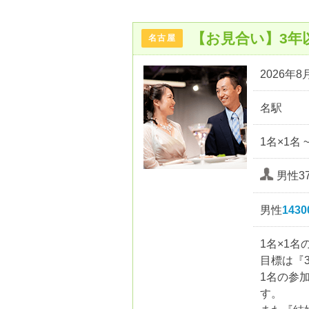
【お見合い】3年
名古屋
2026年8月
名駅
1名×1名 
男性37
男性
143
1名×1
目標は『
1名の参
す。