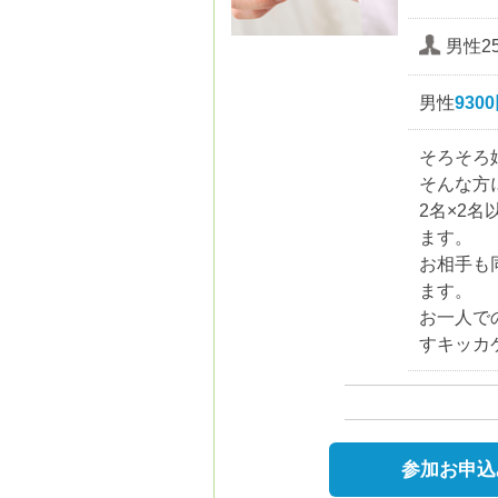
男性2
男性
930
そろそろ
そんな方
2名×2
ます。
お相手も
ます。
お一人で
すキッカ
参加お申込