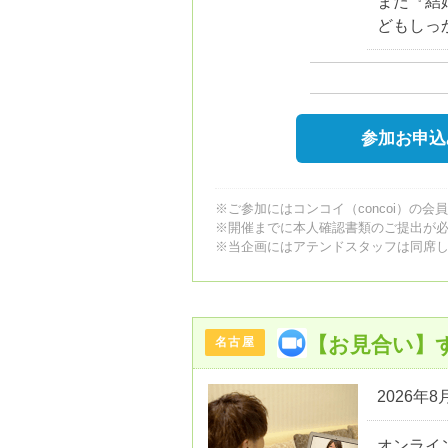
また『結
どもしっ
参加お申込
※ご参加にはコンコイ（concoi）の会
※開催までに本人確認書類のご提出が
※当企画にはアテンドスタッフは同席
【お見合い】
名古屋
2026年8月
オンライ