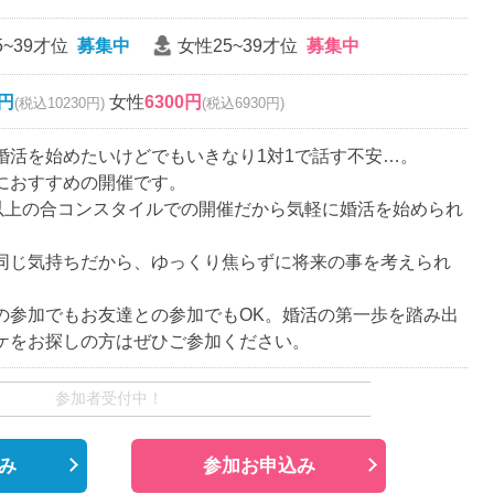
5~39才位
募集中
女性25~39才位
募集中
0円
女性
6300円
(税込10230円)
(税込6930円)
婚活を始めたいけどでもいきなり1対1で話す不安…。
におすすめの開催です。
名以上の合コンスタイルでの開催だから気軽に婚活を始められ
同じ気持ちだから、ゆっくり焦らずに将来の事を考えられ
の参加でもお友達との参加でもOK。婚活の第一歩を踏み出
ケをお探しの方はぜひご参加ください。
参加者受付中！
み
参加お申込み