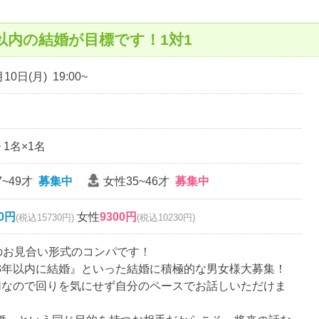
以内の結婚が目標です！1対1
10日(月) 19:00~
~ 1名×1名
~49才
募集中
女性35~46才
募集中
00円
女性
9300円
(税込15730円)
(税込10230円)
名のお見合い形式のコンパです！
3年以内に結婚』といった結婚に積極的な男女様大募集！
加なので回りを気にせず自分のペースでお話しいただけま