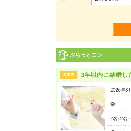
ぷちっとコン
3年以内に結婚し
名古屋
2026年8月
栄
2名×2名 