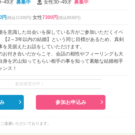
~49才
募集中
女性30~49才
募集中
00円
女性
7300円
(税込11330円)
(税込8030円)
婚を意識した出会いを探している方がご参加いただくイベ
。【2～3年以内の結婚】という同じ目標があるため、真剣
事を見据えたお話をしていただけます。
のお付き合いだからこそ、会話の相性やフィーリングも大
自身を沢山知ってもらい相手の事を知って素敵な結婚相手
ャンス！
参加者受付中！
み
参加お申込み
はご遠慮いただいております。