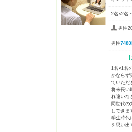
2名×2名 
男性20
男性
748
【
1名×1
かならず
ていただ
将来長い
れ違いな
同世代の
しできま
学生時代
を思い出