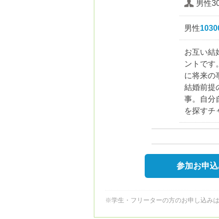
男性30
男性
103
お互い結
ントです
に将来の
結婚前提
事。自分
を探すチ
参加お申込
※学生・フリーターの方のお申し込み