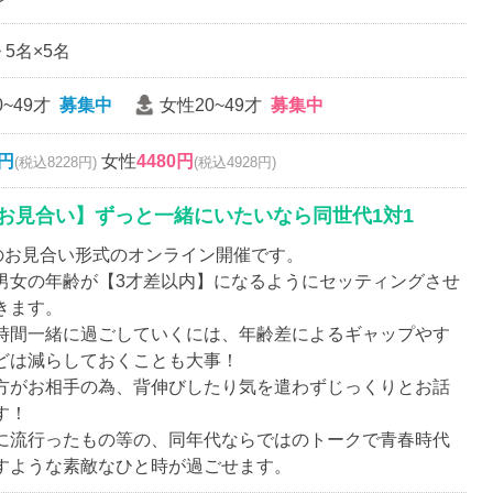
~ 5名×5名
~49才
募集中
女性20~49才
募集中
0円
女性
4480円
(税込8228円)
(税込4928円)
お見合い】ずっと一緒にいたいなら同世代1対1
名のお見合い形式のオンライン開催です。
男女の年齢が【3才差以内】になるようにセッティングさせ
きます。
時間一緒に過ごしていくには、年齢差によるギャップやす
どは減らしておくことも大事！
方がお相手の為、背伸びしたり気を遣わずじっくりとお話
す！
に流行ったもの等の、同年代ならではのトークで青春時代
すような素敵なひと時が過ごせます。