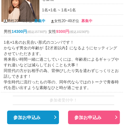
1名×1名 ~ 1名×1名
男性20~49才位
募集中
女性20~49才位
募集中
男性
14300円
女性
9300円
(税込15730円)
(税込10230円)
1名×1名のお見合い形式のコンパです！
かならず男女の年齢が【2才差以内】になるようにセッティング
させていただきます。
将来長い時間一緒に過ごしていくには、年齢差によるギャップや
すれ違いなどは減らしておくことも大事！
同世代の方がお相手の為、背伸びしたり気を遣わずじっくりとお
話しできます！
学生時代に流行ったもの等の、同年代ならではのトークで青春時
代を思い出すような素敵なひと時が過ごせます。
参加者受付中！
参加お申込み
参加お申込み