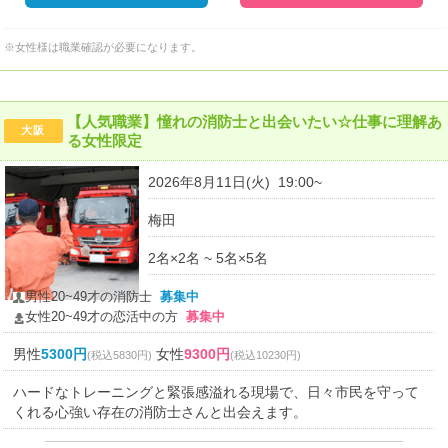
※女性様は職業確認が必要になります。
【人気職業】憧れの消防士と出会いたい☆仕事に理解あ
大阪
る女性限定
2026年8月11日(火) 19:00~
梅田
2名×2名 ~ 5名×5名
男性20~49才の消防士
募集中
女性20~49才の恋活中の方
募集中
男性
5300円
女性
9300円
(税込5830円)
(税込10230円)
ハードなトレーニングと緊張感溢れる現場で、日々市民を守って
くれる心強い存在の消防士さんと出会えます。