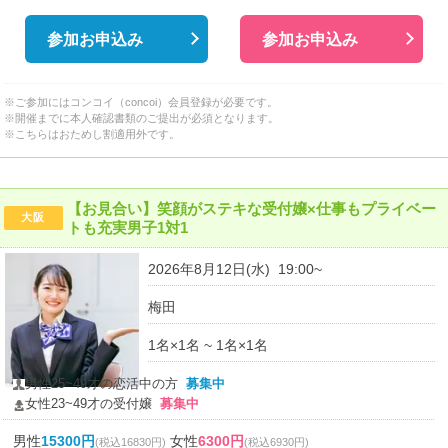
参加お申込み
参加お申込み
※ご参加にはコンコイ（concoi）会員登録が必要です。
※開催までに本人確認書類のご提出が必須となります。
※こちらはおためし割適用外です。
【お見合い】笑顔がステキな受付嬢×仕事もプライベー
大阪
トも充実男子1対1
2026年8月12日(水) 19:00~
梅田
1名×1名 ~ 1名×1名
男性25~49才の恋活中の方
募集中
女性23~49才の受付嬢
募集中
男性
15300円
女性
6300円
(税込16830円)
(税込6930円)