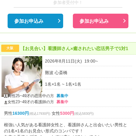
参加者受付中！
参加お申込み
参加お申込み
【お見合い】看護師さん×癒されたい恋活男子で1対1
大阪
2026年8月11日(火) 19:00~
難波 心斎橋
1名×1名 ~ 1名×1名
男性25~49才の恋活中の方
募集中
女性23~49才の看護師の方
募集中
男性
16300円
女性
5300円
(税込17930円)
(税込5830円)
根強い人気がある看護師女性と、看護師さんと出会いたい男性と
の1名×1名のお見合い形式のコンパです！