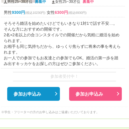
男性25~39才位
募集中
女性25~39才位
募集中
男性
9300円
女性
6300円
(税込10230円)
(税込6930円)
そろそろ婚活を始めたいけどでもいきなり1対1で話す不安…。
そんな方におすすめの開催です。
2名×2名以上の合コンスタイルでの開催だから気軽に婚活を始め
られます。
お相手も同じ気持ちだから、ゆっくり焦らずに将来の事を考えら
れます。
お一人での参加でもお友達との参加でもOK。婚活の第一歩を踏
み出すキッカケをお探しの方はぜひご参加ください。
参加者受付中！
参加お申込み
参加お申込み
※学生・フリーターの方のお申し込みはご遠慮いただいております。