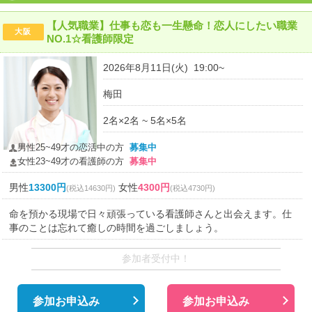
【人気職業】仕事も恋も一生懸命！恋人にしたい職業
大阪
NO.1☆看護師限定
2026年8月11日(火) 19:00~
梅田
2名×2名 ~ 5名×5名
男性25~49才の恋活中の方
募集中
女性23~49才の看護師の方
募集中
男性
13300円
女性
4300円
(税込14630円)
(税込4730円)
命を預かる現場で日々頑張っている看護師さんと出会えます。仕
事のことは忘れて癒しの時間を過ごしましょう。
参加者受付中！
参加お申込み
参加お申込み