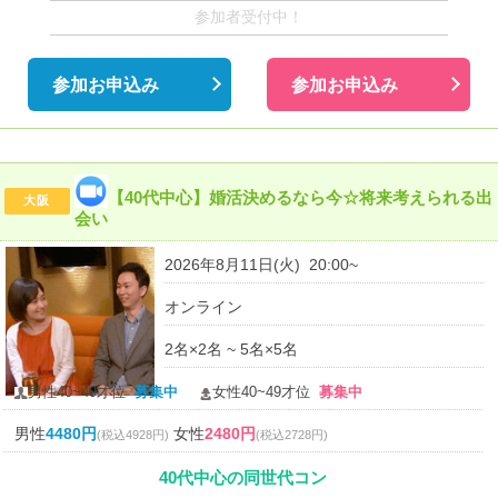
参加者受付中！
参加お申込み
参加お申込み
【40代中心】婚活決めるなら今☆将来考えられる出
大阪
会い
2026年8月11日(火) 20:00~
オンライン
2名×2名 ~ 5名×5名
男性40~49才位
募集中
女性40~49才位
募集中
男性
4480円
女性
2480円
(税込4928円)
(税込2728円)
40代中心の同世代コン