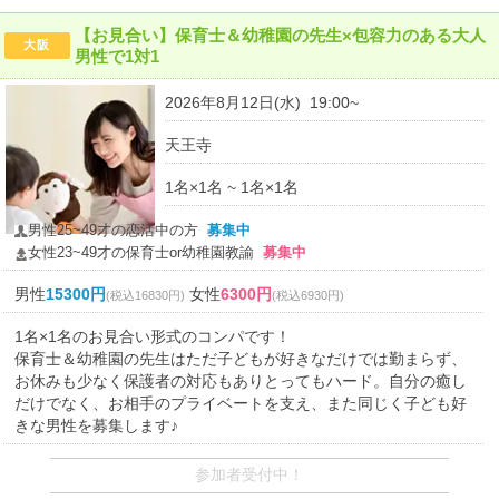
【お見合い】保育士＆幼稚園の先生×包容力のある大人
大阪
男性で1対1
2026年8月12日(水) 19:00~
天王寺
1名×1名 ~ 1名×1名
男性25~49才の恋活中の方
募集中
女性23~49才の保育士or幼稚園教諭
募集中
男性
15300円
女性
6300円
(税込16830円)
(税込6930円)
1名×1名のお見合い形式のコンパです！
保育士＆幼稚園の先生はただ子どもが好きなだけでは勤まらず、
お休みも少なく保護者の対応もありとってもハード。自分の癒し
だけでなく、お相手のプライベートを支え、また同じく子ども好
きな男性を募集します♪
参加者受付中！