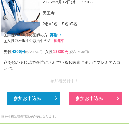
2026年8月12日(水) 19:00~
天王寺
2名×2名 ~ 5名×5名
男性27~50才の医師の方
募集中
女性25~45才の恋活中の方
募集中
男性
4300円
女性
13300円
(税込4730円)
(税込14630円)
命を預かる現場で多忙にされているお医者さまとのプレミアムコ
ンパ。
参加者受付中！
参加お申込み
参加お申込み
※男性様は職業確認が必要になります。