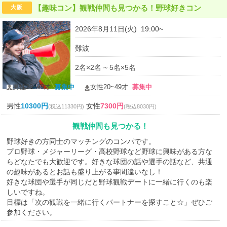
【趣味コン】観戦仲間も見つかる！野球好きコン
大阪
2026年8月11日(火) 19:00~
難波
2名×2名 ~ 5名×5名
男性20~49才
募集中
女性20~49才
募集中
男性
10300円
女性
7300円
(税込11330円)
(税込8030円)
観戦仲間も見つかる！
野球好きの方同士のマッチングのコンパです。
プロ野球・メジャーリーグ・高校野球など野球に興味がある方な
らどなたでも大歓迎です。好きな球団の話や選手の話など、共通
の趣味があるとお話も盛り上がる事間違いなし！
好きな球団や選手が同じだと野球観戦デートに一緒に行くのも楽
しいですね。
目標は「次の観戦を一緒に行くパートナーを探すこと☆」ぜひご
参加ください。