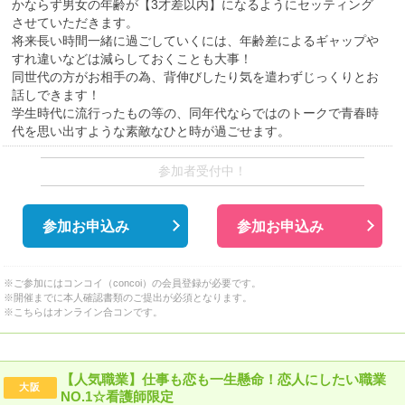
かならず男女の年齢が【3才差以内】になるようにセッティング
させていただきます。
将来長い時間一緒に過ごしていくには、年齢差によるギャップや
すれ違いなどは減らしておくことも大事！
同世代の方がお相手の為、背伸びしたり気を遣わずじっくりとお
話しできます！
学生時代に流行ったもの等の、同年代ならではのトークで青春時
代を思い出すような素敵なひと時が過ごせます。
参加者受付中！
参加お申込み
参加お申込み
※ご参加にはコンコイ（concoi）の会員登録が必要です。
※開催までに本人確認書類のご提出が必須となります。
※こちらはオンライン合コンです。
【人気職業】仕事も恋も一生懸命！恋人にしたい職業
大阪
NO.1☆看護師限定