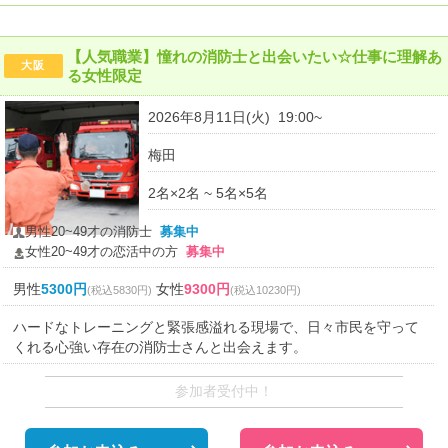
【人気職業】憧れの消防士と出会いたい☆仕事に理解あ
大阪
る女性限定
2026年8月11日(火) 19:00~
梅田
2名×2名 ~ 5名×5名
男性20~49才の消防士
募集中
女性20~49才の恋活中の方
募集中
男性
5300円
女性
9300円
(税込5830円)
(税込10230円)
ハードなトレーニングと緊張感溢れる現場で、日々市民を守って
くれる心強い存在の消防士さんと出会えます。
参加者受付中！