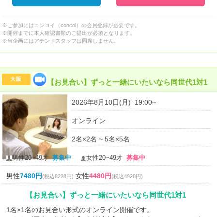
※ご参加にはコンコイ（concoi）の会員登録が必要です。
※開催までに本人確認書類のご提出が必須となります。
※当企画にはアテンドスタッフは同席しません。
大阪
【お見合い】ずっと一緒にいたいなら同世代1対1
2026年8月10日(月) 19:00~
オンライン
2名×2名 ~ 5名×5名
男性20~49才
募集中
女性20~49才
募集中
男性
7480円
女性
4480円
(税込8228円)
(税込4928円)
【お見合い】ずっと一緒にいたいなら同世代1対1
1名×1名のお見合い形式のオンライン開催です。