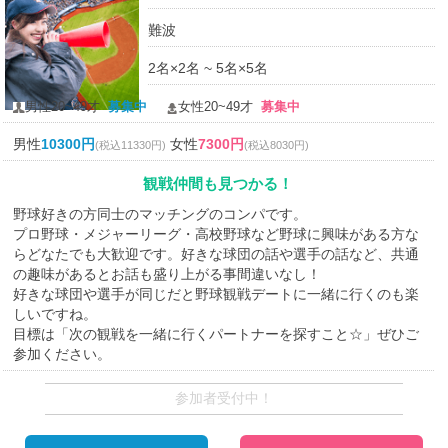
難波
2名×2名 ~ 5名×5名
男性20~49才
募集中
女性20~49才
募集中
男性
10300円
女性
7300円
(税込11330円)
(税込8030円)
観戦仲間も見つかる！
野球好きの方同士のマッチングのコンパです。
プロ野球・メジャーリーグ・高校野球など野球に興味がある方な
らどなたでも大歓迎です。好きな球団の話や選手の話など、共通
の趣味があるとお話も盛り上がる事間違いなし！
好きな球団や選手が同じだと野球観戦デートに一緒に行くのも楽
しいですね。
目標は「次の観戦を一緒に行くパートナーを探すこと☆」ぜひご
参加ください。
参加者受付中！