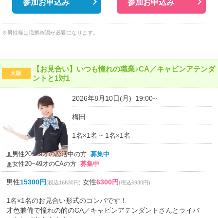
参加お申込み
参加お申込み
※男性様は職業確認が必要になります。
【お見合い】いつも憧れの職業♪CA／キャビンアテンダ
大阪
ントと1対1
2026年8月10日(月) 19:00~
梅田
1名×1名 ~ 1名×1名
男性20~49才の恋活中の方
募集中
女性20~49才のCAの方
募集中
男性
15300円
女性
6300円
(税込16830円)
(税込6930円)
1名×1名のお見合い形式のコンパです！
才色兼備で憧れの的のCA／キャビンアテンダントさんとライバ