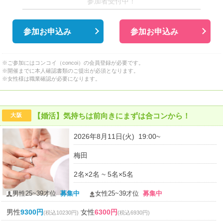
参加者受付中！
参加お申込み
参加お申込み
※ご参加にはコンコイ（concoi）の会員登録が必要です。
※開催までに本人確認書類のご提出が必須となります。
※女性様は職業確認が必要になります。
【婚活】気持ちは前向きにまずは合コンから！
大阪
2026年8月11日(火) 19:00~
梅田
2名×2名 ~ 5名×5名
男性25~39才位
募集中
女性25~39才位
募集中
男性
9300円
女性
6300円
(税込10230円)
(税込6930円)