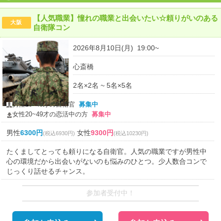
【人気職業】憧れの職業と出会いたい☆頼りがいのある
大阪
自衛隊コン
2026年8月10日(月) 19:00~
心斎橋
2名×2名 ~ 5名×5名
男性20~49才の自衛官
募集中
女性20~49才の恋活中の方
募集中
男性
6300円
女性
9300円
(税込6930円)
(税込10230円)
たくましてとっても頼りになる自衛官。人気の職業ですが男性中
心の環境だから出会いがないのも悩みのひとつ。少人数合コンで
じっくり話せるチャンス。
参加者受付中！