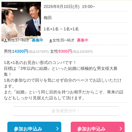
2026年8月10日(月) 19:00~
梅田
1名×1名 ~ 1名×1名
男性37~49才
募集中
女性35~46才
募集中
男性
14300円
女性
9300円
(税込15730円)
(税込10230円)
1名×1名のお見合い形式のコンパです！
目標は『3年以内に結婚』といった結婚に積極的な男女様大募
集！
1名の参加なので回りを気にせず自分のペースでお話しいただけ
ます。
また『結婚』という同じ目的を持つお相手だからこそ、将来の話
などもしっかり見据えた話もして頂けます。
参加者受付中！
参加お申込み
参加お申込み