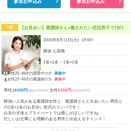
参加お申込み
参加お申込み
【お見合い】看護師さん×癒されたい恋活男子で1対1
大阪
2026年8月11日(火) 19:00~
難波 心斎橋
1名×1名 ~ 1名×1名
男性25~49才の恋活中の方
募集中
女性23~49才の看護師の方
募集中
男性
16300円
女性
5300円
(税込17930円)
(税込5830円)
根強い人気がある看護師女性と、看護師さんと出会いたい男性と
の1名×1名のお見合い形式のコンパです！
白衣の天使もプライべートでは癒しがほしいですね。
忙しいお仕事にも理解のある男性と出会えるチャンス！