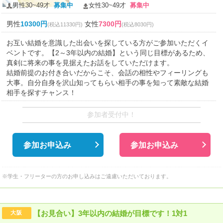
男性30~49才
募集中
女性30~49才
募集中
男性
10300円
女性
7300円
(税込11330円)
(税込8030円)
お互い結婚を意識した出会いを探している方がご参加いただくイ
ベントです。【2～3年以内の結婚】という同じ目標があるため、
真剣に将来の事を見据えたお話をしていただけます。
結婚前提のお付き合いだからこそ、会話の相性やフィーリングも
大事。自分自身を沢山知ってもらい相手の事を知って素敵な結婚
相手を探すチャンス！
参加者受付中！
参加お申込み
参加お申込み
※学生・フリーターの方のお申し込みはご遠慮いただいております。
【お見合い】3年以内の結婚が目標です！1対1
大阪