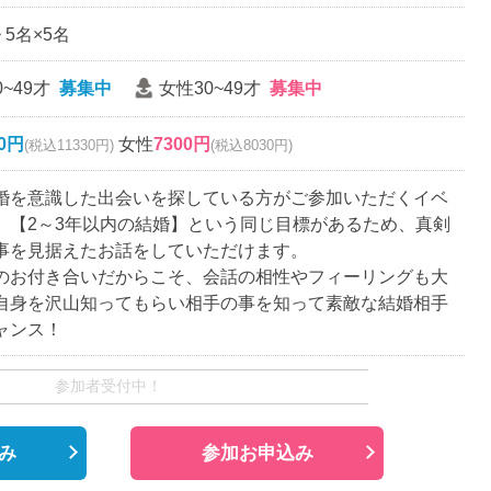
~ 5名×5名
~49才
募集中
女性30~49才
募集中
00円
女性
7300円
(税込11330円)
(税込8030円)
婚を意識した出会いを探している方がご参加いただくイベ
。【2～3年以内の結婚】という同じ目標があるため、真剣
事を見据えたお話をしていただけます。
のお付き合いだからこそ、会話の相性やフィーリングも大
自身を沢山知ってもらい相手の事を知って素敵な結婚相手
ャンス！
参加者受付中！
み
参加お申込み