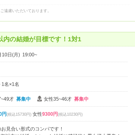
はご遠慮いただいております。
以内の結婚が目標です！1対1
10日(月) 19:00~
~ 1名×1名
~49才
募集中
女性35~46才
募集中
00円
女性
9300円
(税込15730円)
(税込10230円)
名のお見合い形式のコンパです！