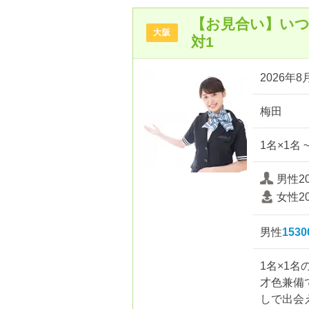
【お見合い】いつ
大阪
対1
2026年8月
梅田
1名×1名 
男性2
女性2
男性
153
1名×1
才色兼備
しで出会