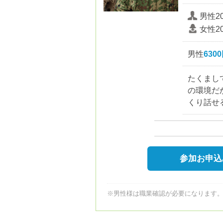
男性2
女性2
男性
630
たくまし
の環境だ
くり話せ
参加お申込
※男性様は職業確認が必要になります