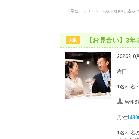
※学生・フリーターの方のお申し込み
【お見合い】3年
大阪
2026年8月
梅田
1名×1名 
男性37
男性
143
1名×1