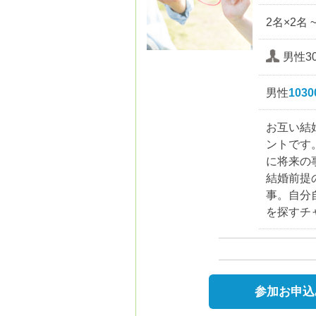
2名×2名 
男性30
男性
103
お互い結
ントです
に将来の
結婚前提
事。自分
を探すチ
参加お申込