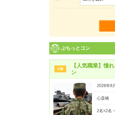
ぷちっとコン
【人気職業】憧
大阪
ン
2026年8月
心斎橋
2名×2名 