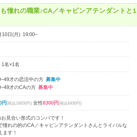
も憧れの職業♪CA／キャビンアテンダントと1
10日(月) 19:00~
~ 1名×1名
0~49才の恋活中の方
募集中
0~49才のCAの方
募集中
00円
女性
6300円
(税込16830円)
(税込6930円)
名のお見合い形式のコンパです！
で憧れの的のCA／キャビンアテンダントさんとライバルな
えます！