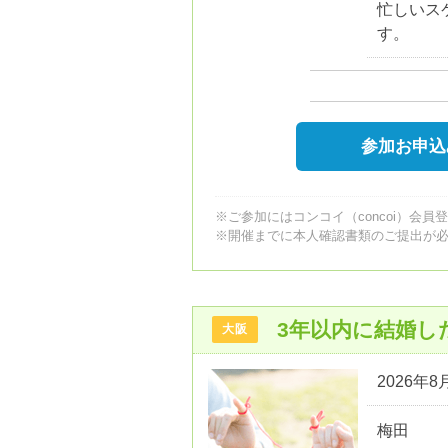
忙しいス
す。
参加お申込
※ご参加にはコンコイ（concoi）会員
※開催までに本人確認書類のご提出が
3年以内に結婚し
大阪
2026年8月
梅田