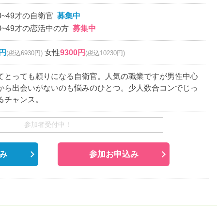
0~49才の自衛官
募集中
0~49才の恋活中の方
募集中
0円
女性
9300円
(税込6930円)
(税込10230円)
てとっても頼りになる自衛官。人気の職業ですが男性中心
から出会いがないのも悩みのひとつ。少人数合コンでじっ
るチャンス。
参加者受付中！
み
参加お申込み
。