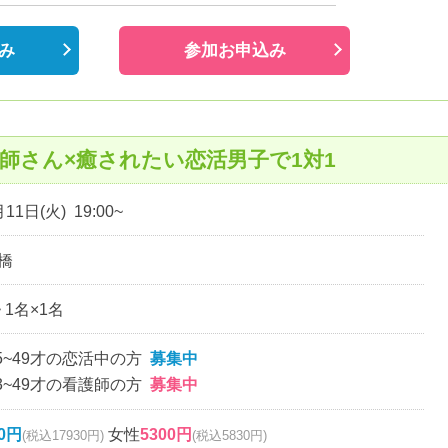
み
参加お申込み
師さん×癒されたい恋活男子で1対1
11日(火) 19:00~
橋
~ 1名×1名
5~49才の恋活中の方
募集中
3~49才の看護師の方
募集中
00円
女性
5300円
(税込17930円)
(税込5830円)