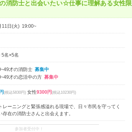
の消防士と出会いたい☆仕事に理解ある女性限
11日(火) 19:00~
~ 5名×5名
0~49才の消防士
募集中
0~49才の恋活中の方
募集中
0円
女性
9300円
(税込5830円)
(税込10230円)
トレーニングと緊張感溢れる現場で、日々市民を守ってく
い存在の消防士さんと出会えます。
参加者受付中！