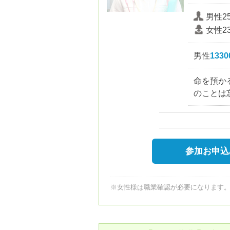
男性2
女性2
男性
133
命を預か
のことは
参加お申込
※女性様は職業確認が必要になります