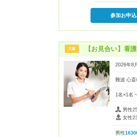
参加お申込
【お見合い】看護
大阪
2026年8月
難波 心斎
1名×1名 
男性2
女性2
男性
163