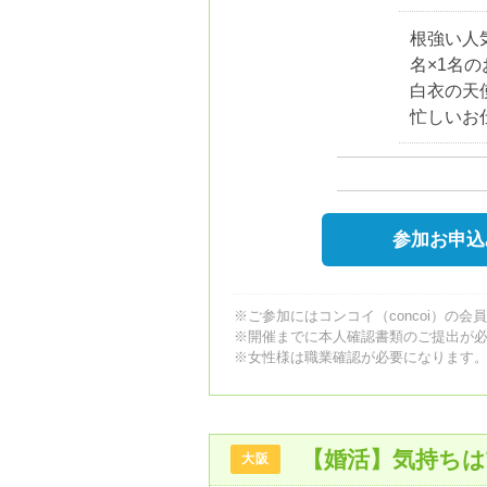
根強い人
名×1名
白衣の天
忙しいお
参加お申込
※ご参加にはコンコイ（concoi）の会
※開催までに本人確認書類のご提出が
※女性様は職業確認が必要になります
【婚活】気持ち
大阪