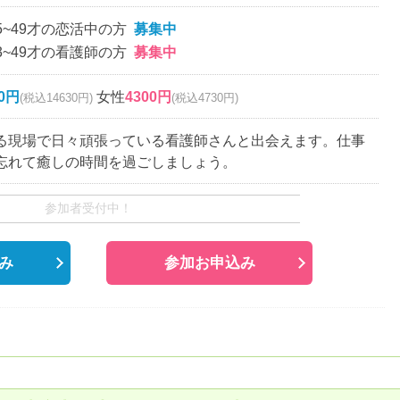
5~49才の恋活中の方
募集中
3~49才の看護師の方
募集中
00円
女性
4300円
(税込14630円)
(税込4730円)
る現場で日々頑張っている看護師さんと出会えます。仕事
忘れて癒しの時間を過ごしましょう。
参加者受付中！
み
参加お申込み
。