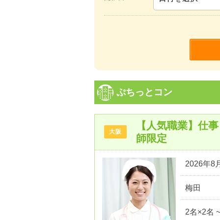
ぷちっとコン
【人気職業】仕事
大阪
師限定
2026年8月
梅田
2名×2名 