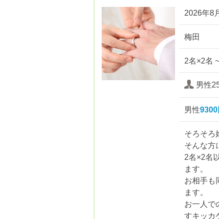
2026年8月
梅田
2名×2名 
男性2
男性
930
そろそろ
そんな方
2名×2
ます。
お相手も
ます。
お一人で
すキッカ