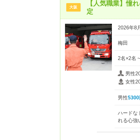
【人気職業】憧れ
大阪
定
2026年8月
梅田
2名×2名 
男性2
女性2
男性
530
ハードな
れる心強