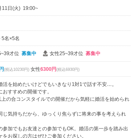
11日(火) 19:00~
~ 5名×5名
5~39才位
募集中
女性25~39才位
募集中
0円
女性
6300円
(税込10230円)
(税込6930円)
婚活を始めたいけどでもいきなり1対1で話す不安…。
におすすめの開催です。
名以上の合コンスタイルでの開催だから気軽に婚活を始められ
同じ気持ちだから、ゆっくり焦らずに将来の事を考えられ
の参加でもお友達との参加でもOK。婚活の第一歩を踏み出
ケをお探しの方はぜひご参加ください。