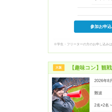
参加お申込
※学生・フリーターの方のお申し込み
【趣味コン】観
大阪
2026年8月
難波
2名×2名 