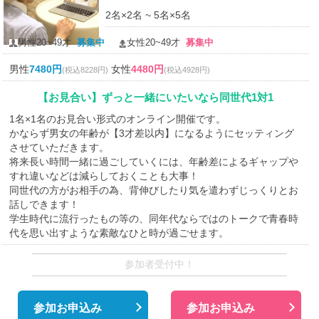
2名×2名 ~ 5名×5名
男性20~49才
募集中
女性20~49才
募集中
男性
7480円
女性
4480円
(税込8228円)
(税込4928円)
【お見合い】ずっと一緒にいたいなら同世代1対1
1名×1名のお見合い形式のオンライン開催です。
かならず男女の年齢が【3才差以内】になるようにセッティング
させていただきます。
将来長い時間一緒に過ごしていくには、年齢差によるギャップや
すれ違いなどは減らしておくことも大事！
同世代の方がお相手の為、背伸びしたり気を遣わずじっくりとお
話しできます！
学生時代に流行ったもの等の、同年代ならではのトークで青春時
代を思い出すような素敵なひと時が過ごせます。
参加者受付中！
参加お申込み
参加お申込み