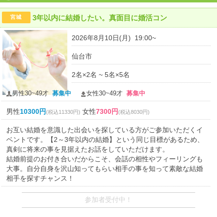
3年以内に結婚したい。真面目に婚活コン
宮城
2026年8月10日(月) 19:00~
仙台市
2名×2名 ~ 5名×5名
男性30~49才
募集中
女性30~49才
募集中
男性
10300円
女性
7300円
(税込11330円)
(税込8030円)
お互い結婚を意識した出会いを探している方がご参加いただくイ
ベントです。【2～3年以内の結婚】という同じ目標があるため、
真剣に将来の事を見据えたお話をしていただけます。
結婚前提のお付き合いだからこそ、会話の相性やフィーリングも
大事。自分自身を沢山知ってもらい相手の事を知って素敵な結婚
相手を探すチャンス！
参加者受付中！