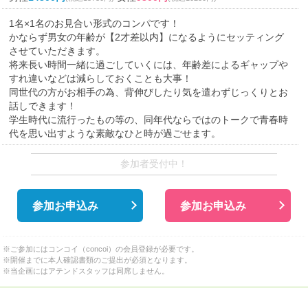
1名×1名のお見合い形式のコンパです！
かならず男女の年齢が【2才差以内】になるようにセッティング
させていただきます。
将来長い時間一緒に過ごしていくには、年齢差によるギャップや
すれ違いなどは減らしておくことも大事！
同世代の方がお相手の為、背伸びしたり気を遣わずじっくりとお
話しできます！
学生時代に流行ったもの等の、同年代ならではのトークで青春時
代を思い出すような素敵なひと時が過ごせます。
参加者受付中！
参加お申込み
参加お申込み
※ご参加にはコンコイ（concoi）の会員登録が必要です。
※開催までに本人確認書類のご提出が必須となります。
※当企画にはアテンドスタッフは同席しません。