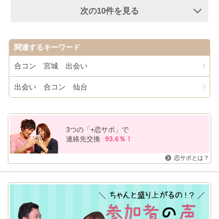
次の10件を見る
関連するキーワード
合コン 宮城 出会い
出会い 合コン 仙台
3つの「+恋サポ」で
連絡先交換
93.6％！
恋サポとは？