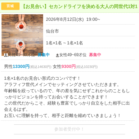
【お見合い】セカンドライフを決める大人の同世代1対1
宮城
2026年8月12日(水) 19:00~
仙台市
1名×1名 ~ 1名×1名
男性49~69才位
募集中
女性49~69才位
募集中
男性
13300円
女性
9300円
(税込14630円)
(税込10230円)
1名×1名のお見合い形式のコンパです！
アラフィフ世代メインでセッティングさせていただきます。
年齢幅を絞っているので、年の差を気にせずこれからのこともし
っかりビジョンを持ってお会いすることができます！
この世代だからこそ、経験も豊富でしっかり自立をした相手に出
会えるはず。
お互いに理解を持って、相手と距離を縮めていきましょう！
参加者受付中！