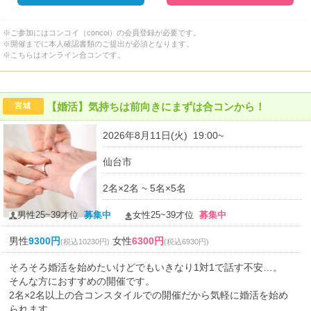
※ご参加にはコンコイ（concoi）の会員登録が必要です。
※開催までに本人確認書類のご提出が必須となります。
※こちらはオンライン合コンです。
【婚活】気持ちは前向きにまずは合コンから！
宮城
2026年8月11日(火) 19:00~
仙台市
2名×2名 ~ 5名×5名
男性25~39才位
募集中
女性25~39才位
募集中
男性
9300円
女性
6300円
(税込10230円)
(税込6930円)
そろそろ婚活を始めたいけどでもいきなり1対1で話す不安…。
そんな方におすすめの開催です。
2名×2名以上の合コンスタイルでの開催だから気軽に婚活を始め
られます。