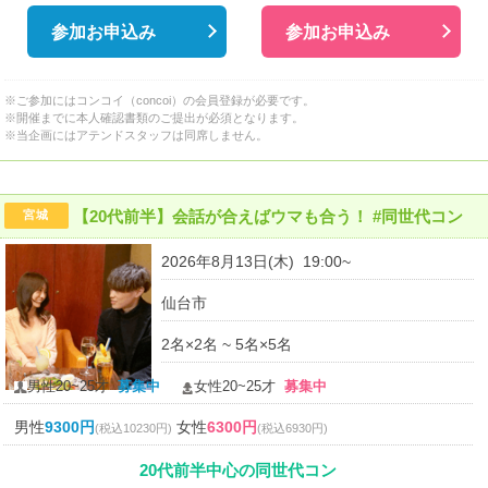
参加お申込み
参加お申込み
※ご参加にはコンコイ（concoi）の会員登録が必要です。
※開催までに本人確認書類のご提出が必須となります。
※当企画にはアテンドスタッフは同席しません。
【20代前半】会話が合えばウマも合う！ #同世代コン
宮城
2026年8月13日(木) 19:00~
仙台市
2名×2名 ~ 5名×5名
男性20~25才
募集中
女性20~25才
募集中
男性
9300円
女性
6300円
(税込10230円)
(税込6930円)
20代前半中心の同世代コン