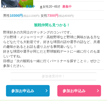
男性20~49才
募集中
女性20~49才
募集中
男性
10300円
女性
7300円
(税込11330円)
(税込8030円)
観戦仲間も見つかる！
野球好きの方同士のマッチングのコンパです。
プロ野球・メジャーリーグ・高校野球など野球に興味がある方な
らどなたでも大歓迎です。好きな球団の話や選手の話など、共通
の趣味があるとお話も盛り上がる事間違いなし！
好きな球団や選手が同じだと野球観戦デートに一緒に行くのも楽
しいですね。
目標は「次の観戦を一緒に行くパートナーを探すこと☆」ぜひご
参加ください。
参加者受付中！
参加お申込み
参加お申込み