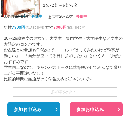
2名×2名 ~ 5名×5名
男性20~20才
募集中
女性20~20才
募集中
男性
7300円
女性
7300円
(税込8030円)
(税込8030円)
20～26歳程度の男女で、大学生・専門学生・大学院生など学生の
方限定のコンパです。
お友達との参加もOKなので、「コンパはしてみたいけど幹事が
難しい」、「自分が空いてる日に参加したい」という方にはぜひ
おすすめです！
学生同士なので、キャンパストークに華を咲かせてみんなで盛り
上がる事間違いなし！
比較的時間の融通がきく学生の内がチャンスです！
参加者受付中！
参加お申込み
参加お申込み