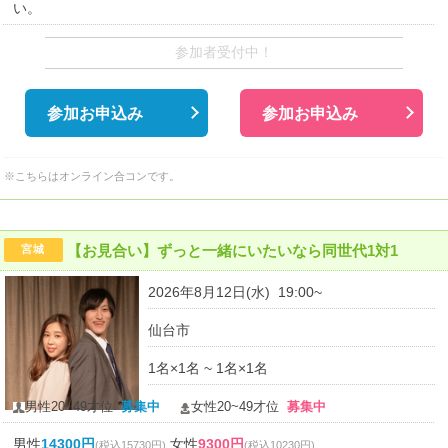
い。
参加者受付中！
参加お申込み
参加お申込み
※こちらはオンライン合コンです。
【お見合い】ずっと一緒にいたいなら同世代1対1
宮城
2026年8月12日(水) 19:00~
仙台市
1名×1名 ~ 1名×1名
男性20~49才位
募集中
女性20~49才位
募集中
男性
14300円
女性
9300円
(税込15730円)
(税込10230円)