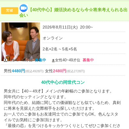
【40代中心】婚活決めるなら今☆将来考えられる出
宮城
会い
2026年8月11日(火) 20:00~
オンライン
2名×2名 ~ 5名×5名
男性40~49才位
募集中
女性40~49才位
募集中
男性
4480円
女性
2480円
(税込4928円)
(税込2728円)
40代中心の同世代コン
男女共に【40～49才】メインの年齢幅のご参加となります。
同年代のセッティングとなります。
同年代のため、結婚に関しての価値観なども似ているため、真剣
に将来を見据えた交際相手をお探しいただけます。
お一人でのご参加もお友達同士でのご参加でもOK。色んなスタ
イルでお気軽にご参加頂けます。
『最後の恋』を見つけるキッカケつくりとしてぜひご参加くださ