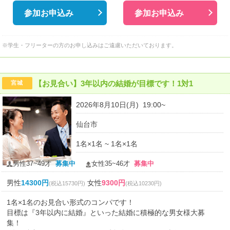
参加お申込み
参加お申込み
※学生・フリーターの方のお申し込みはご遠慮いただいております。
【お見合い】3年以内の結婚が目標です！1対1
宮城
2026年8月10日(月) 19:00~
仙台市
1名×1名 ~ 1名×1名
男性37~49才
募集中
女性35~46才
募集中
男性
14300円
女性
9300円
(税込15730円)
(税込10230円)
1名×1名のお見合い形式のコンパです！
目標は『3年以内に結婚』といった結婚に積極的な男女様大募
集！