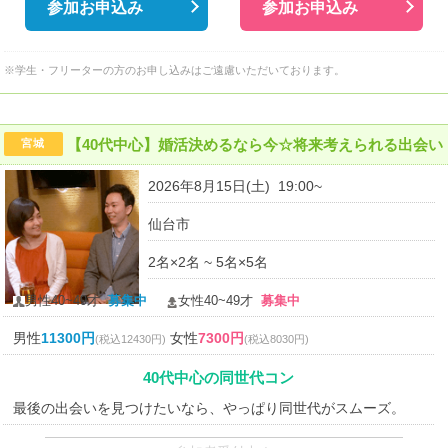
参加お申込み
参加お申込み
※学生・フリーターの方のお申し込みはご遠慮いただいております。
【40代中心】婚活決めるなら今☆将来考えられる出会い
宮城
2026年8月15日(土) 19:00~
仙台市
2名×2名 ~ 5名×5名
男性40~49才
募集中
女性40~49才
募集中
男性
11300円
女性
7300円
(税込12430円)
(税込8030円)
40代中心の同世代コン
最後の出会いを見つけたいなら、やっぱり同世代がスムーズ。