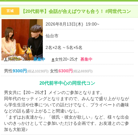
【20代前半】会話が合えばウマも合う！ #同世代コン
宮城
2026年8月13日(木) 19:00~
仙台市
2名×2名 ~ 5名×5名
男性20~25才
募集中
女性20~25才
募集中
男性
9300円
女性
6300円
(税込10230円)
(税込6930円)
20代前半中心の同世代コン
男女共に【20～25才】メインのご参加となります。
同年代のセッティングとなりますので、みんなで盛り上がりなが
ら学生生活や仕事についての話だけでなく、プライベートの趣味
などの話も盛り上がること間違いなし。
「まずはお友達から」「彼氏・彼女が欲しい」など、様々な出会
いのきっかけとしてご参加いただける企画です。お友達とのご参
加も大歓迎♪