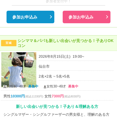
参加者受付中！
参加お申込み
参加お申込み
シンママ＆パパも新しい出会いが見つかる！子ありOK
宮城
コン
2026年8月15日(土) 19:00~
仙台市
2名×2名 ~ 5名×5名
男性30~49才
募集中
女性30~49才
募集中
男性
10300円
女性
7300円
(税込11330円)
(税込8030円)
新しい出会いが見つかる！子あり＆理解ある方
シングルマザー・シングルファーザーの男女様と、理解のある方