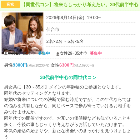
【同世代コン】将来もしっかり考えたい。30代前半中心
宮城
2026年8月14日(金) 19:00~
仙台市
2名×2名 ~ 5名×5名
男性29~35才位
募集中
女性29~35才位
募集中
男性
9300円
女性
6300円
(税込10230円)
(税込6930円)
30代前半中心の同世代コン
男女共に【30～35才】メインの年齢幅のご参加となります。
同年代のセッティングとなります。
結婚や将来についての決断で悩む時期ですが、この年代ならでは
の悩みを共有しながら、同じペースで歩み寄っていけるお相手を
みつけませんか。
同年代での開催ですので、お互いの価値観なども似ていることも
多く、今後の事もじっくり考えながらお話していただけます。
本気の婚活の始まりや、新たな出会いのきっかけを見つけましょ
う