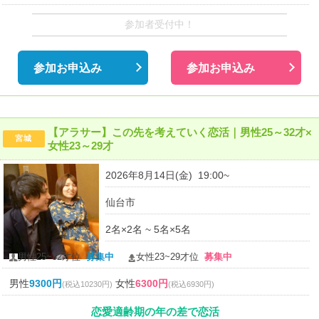
参加者受付中！
参加お申込み
参加お申込み
【アラサー】この先を考えていく恋活｜男性25～32才×
宮城
女性23～29才
2026年8月14日(金) 19:00~
仙台市
2名×2名 ~ 5名×5名
男性25~32才位
募集中
女性23~29才位
募集中
男性
9300円
女性
6300円
(税込10230円)
(税込6930円)
恋愛適齢期の年の差で恋活