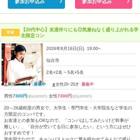
参加お申込み
参加お申込み
【20代中心】友達作りにも◎気兼ねなく盛り上がれる学
宮城
生限定コン
2026年8月16日(日) 19:00~
仙台市
2名×2名 ~ 5名×5名
男性20~20才
募集中
女性20~20才
募集中
男性
7300円
女性
7300円
(税込8030円)
(税込8030円)
20～26歳程度の男女で、大学生・専門学生・大学院生など学生の
方限定のコンパです。
お友達との参加もOKなので、「コンパはしてみたいけど幹事が
難しい」、「自分が空いてる日に参加したい」という方にはぜひ
おすすめです！
学生同士なので、キャンパストークに華を咲かせてみんなで盛り