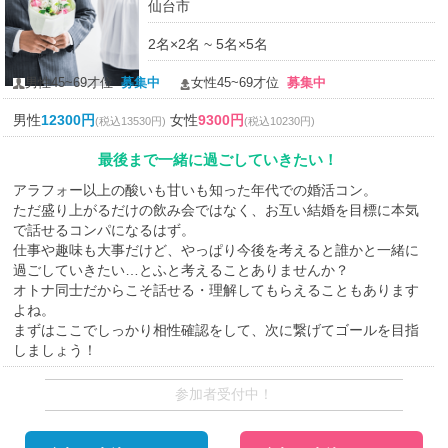
仙台市
2名×2名 ~ 5名×5名
男性45~69才位
募集中
女性45~69才位
募集中
男性
12300円
女性
9300円
(税込13530円)
(税込10230円)
最後まで一緒に過ごしていきたい！
アラフォー以上の酸いも甘いも知った年代での婚活コン。
ただ盛り上がるだけの飲み会ではなく、お互い結婚を目標に本気
で話せるコンパになるはず。
仕事や趣味も大事だけど、やっぱり今後を考えると誰かと一緒に
過ごしていきたい…とふと考えることありませんか？
オトナ同士だからこそ話せる・理解してもらえることもあります
よね。
まずはここでしっかり相性確認をして、次に繋げてゴールを目指
しましょう！
参加者受付中！