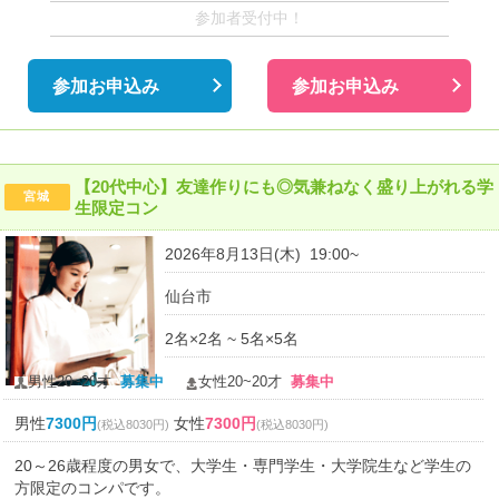
参加者受付中！
参加お申込み
参加お申込み
【20代中心】友達作りにも◎気兼ねなく盛り上がれる学
宮城
生限定コン
2026年8月13日(木) 19:00~
仙台市
2名×2名 ~ 5名×5名
男性20~20才
募集中
女性20~20才
募集中
男性
7300円
女性
7300円
(税込8030円)
(税込8030円)
20～26歳程度の男女で、大学生・専門学生・大学院生など学生の
方限定のコンパです。