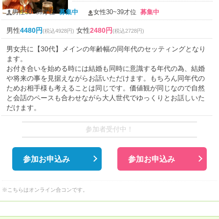
男性30~39才位
募集中
女性30~39才位
募集中
男性
4480円
女性
2480円
(税込4928円)
(税込2728円)
男女共に【30代】メインの年齢幅の同年代のセッティングとなり
ます。
お付き合いを始める時には結婚も同時に意識する年代の為、結婚
や将来の事を見据えながらお話いただけます。もちろん同年代の
ためお相手様も考えることは同じです。価値観が同じなので自然
と会話のペースも合わせながら大人世代でゆっくりとお話しいた
だけます。
参加者受付中！
参加お申込み
参加お申込み
※こちらはオンライン合コンです。