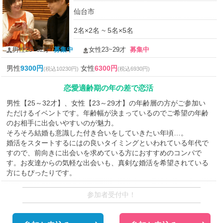
仙台市
2名×2名 ~ 5名×5名
男性25~32才
募集中
女性23~29才
募集中
男性
9300円
女性
6300円
(税込10230円)
(税込6930円)
恋愛適齢期の年の差で恋活
男性【25～32才】、女性【23～29才】の年齢層の方がご参加い
ただけるイベントです。年齢幅が決まっているのでご希望の年齢
のお相手に出会いやすいのが魅力。
そろそろ結婚も意識した付き合いをしていきたい年頃…。
婚活をスタートするにはの良いタイミングといわれている年代で
すので、前向きに出会いを求めている方におすすめのコンパで
す。お友達からの気軽な出会いも、真剣な婚活を希望されている
方にもぴったりです。
参加者受付中！