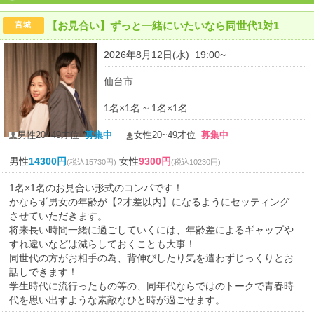
【お見合い】ずっと一緒にいたいなら同世代1対1
宮城
2026年8月12日(水) 19:00~
仙台市
1名×1名 ~ 1名×1名
男性20~49才位
募集中
女性20~49才位
募集中
男性
14300円
女性
9300円
(税込15730円)
(税込10230円)
1名×1名のお見合い形式のコンパです！
かならず男女の年齢が【2才差以内】になるようにセッティング
させていただきます。
将来長い時間一緒に過ごしていくには、年齢差によるギャップや
すれ違いなどは減らしておくことも大事！
同世代の方がお相手の為、背伸びしたり気を遣わずじっくりとお
話しできます！
学生時代に流行ったもの等の、同年代ならではのトークで青春時
代を思い出すような素敵なひと時が過ごせます。