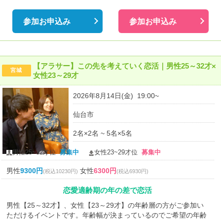
参加お申込み
参加お申込み
【アラサー】この先を考えていく恋活｜男性25～32才×
宮城
女性23～29才
2026年8月14日(金) 19:00~
仙台市
2名×2名 ~ 5名×5名
男性25~32才位
募集中
女性23~29才位
募集中
男性
9300円
女性
6300円
(税込10230円)
(税込6930円)
恋愛適齢期の年の差で恋活
男性【25～32才】、女性【23～29才】の年齢層の方がご参加い
ただけるイベントです。年齢幅が決まっているのでご希望の年齢