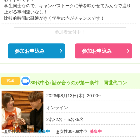
学生同士なので、キャンパストークに華を咲かせてみんなで盛り
上がる事間違いなし！
比較的時間の融通がきく学生の内がチャンスです！
参加者受付中！
参加お申込み
参加お申込み
宮城
30代中心♪話が合うのが第一条件 同世代コン
2026年8月13日(木) 20:00~
オンライン
2名×2名 ~ 5名×5名
男性30~39才位
募集中
女性30~39才位
募集中