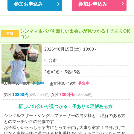
参加お申込み
参加お申込み
シンママ＆パパも新しい出会いが見つかる！子ありOK
宮城
コン
2026年8月15日(土) 19:00~
仙台市
2名×2名 ~ 5名×5名
男性30~49才
募集中
女性30~49才
募集中
男性
10300円
女性
7300円
(税込11330円)
(税込8030円)
新しい出会いが見つかる！子あり＆理解ある方
シングルマザー・シングルファーザーの男女様と、理解のある方
とのマッチングの開催です。
お子様がいらっしゃる方にとって子供は大事な家族！自分だけで
はなく家族一緒に過ごせるお相手様を出会えるコンパとなってお