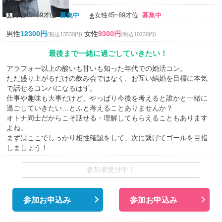
男性45~69才位
募集中
女性45~69才位
募集中
男性
12300円
女性
9300円
(税込13530円)
(税込10230円)
最後まで一緒に過ごしていきたい！
アラフォー以上の酸いも甘いも知った年代での婚活コン。
ただ盛り上がるだけの飲み会ではなく、お互い結婚を目標に本気
で話せるコンパになるはず。
仕事や趣味も大事だけど、やっぱり今後を考えると誰かと一緒に
過ごしていきたい…とふと考えることありませんか？
オトナ同士だからこそ話せる・理解してもらえることもあります
よね。
まずはここでしっかり相性確認をして、次に繋げてゴールを目指
しましょう！
参加者受付中！
参加お申込み
参加お申込み