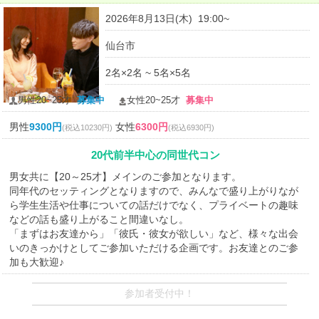
2026年8月13日(木) 19:00~
仙台市
2名×2名 ~ 5名×5名
男性20~25才
募集中
女性20~25才
募集中
男性
9300円
女性
6300円
(税込10230円)
(税込6930円)
20代前半中心の同世代コン
男女共に【20～25才】メインのご参加となります。
同年代のセッティングとなりますので、みんなで盛り上がりなが
ら学生生活や仕事についての話だけでなく、プライベートの趣味
などの話も盛り上がること間違いなし。
「まずはお友達から」「彼氏・彼女が欲しい」など、様々な出会
いのきっかけとしてご参加いただける企画です。お友達とのご参
加も大歓迎♪
参加者受付中！