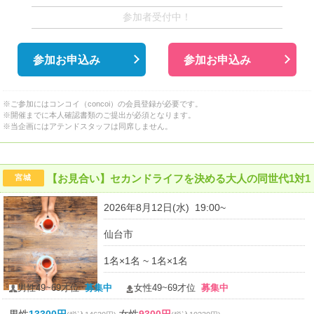
参加者受付中！
参加お申込み
参加お申込み
※ご参加にはコンコイ（concoi）の会員登録が必要です。
※開催までに本人確認書類のご提出が必須となります。
※当企画にはアテンドスタッフは同席しません。
【お見合い】セカンドライフを決める大人の同世代1対1
宮城
2026年8月12日(水) 19:00~
仙台市
1名×1名 ~ 1名×1名
男性49~69才位
募集中
女性49~69才位
募集中