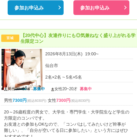
参加お申込み
参加お申込み
【20代中心】友達作りにも◎気兼ねなく盛り上がれる学
宮城
生限定コン
2026年8月13日(木) 19:00~
仙台市
2名×2名 ~ 5名×5名
男性20~20才
募集中
女性20~20才
募集中
男性
7300円
女性
7300円
(税込8030円)
(税込8030円)
20～26歳程度の男女で、大学生・専門学生・大学院生など学生の
方限定のコンパです。
お友達との参加もOKなので、「コンパはしてみたいけど幹事が
難しい」、「自分が空いてる日に参加したい」という方にはぜひ
おすすめです！