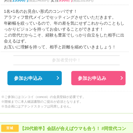
男性
13300円
女性
9300円
(税込14630円)
(税込10230円)
1名×1名のお見合い形式のコンパです！
アラフィフ世代メインでセッティングさせていただきます。
年齢幅を絞っているので、年の差を気にせずこれからのこともし
っかりビジョンを持ってお会いすることができます！
この世代だからこそ、経験も豊富でしっかり自立をした相手に出
会えるはず。
お互いに理解を持って、相手と距離を縮めていきましょう！
参加者受付中！
参加お申込み
参加お申込み
※ご参加にはコンコイ（concoi）の会員登録が必要です。
※開催までに本人確認書類のご提出が必須となります。
※当企画にはアテンドスタッフは同席しません。
【20代前半】会話が合えばウマも合う！ #同世代コン
宮城