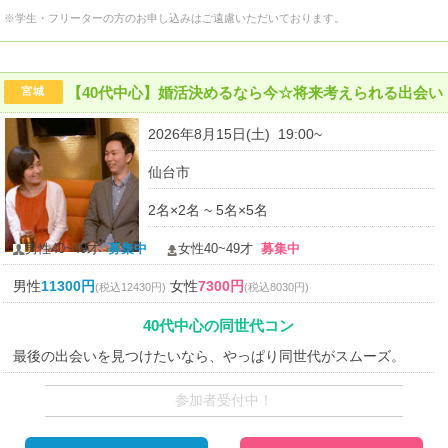
※学生・フリーターの方のお申し込みはご遠慮いただいております。
【40代中心】婚活決めるなら今☆将来考えられる出会い
宮城
2026年8月15日(土) 19:00~
仙台市
2名×2名 ~ 5名×5名
男性40~49才
募集中
女性40~49才
募集中
男性
11300円
女性
7300円
(税込12430円)
(税込8030円)
40代中心の同世代コン
最後の出会いを見つけたいなら、やっぱり同世代がスムーズ。
参加者受付中！