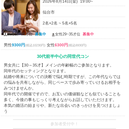
2026年8月14日(金) 19:00~
仙台市
2名×2名 ~ 5名×5名
男性29~35才位
募集中
女性29~35才位
募集中
男性
9300円
女性
6300円
(税込10230円)
(税込6930円)
30代前半中心の同世代コン
男女共に【30～35才】メインの年齢幅のご参加となります。
同年代のセッティングとなります。
結婚や将来についての決断で悩む時期ですが、この年代ならでは
の悩みを共有しながら、同じペースで歩み寄っていけるお相手を
みつけませんか。
同年代での開催ですので、お互いの価値観なども似ていることも
多く、今後の事もじっくり考えながらお話していただけます。
本気の婚活の始まりや、新たな出会いのきっかけを見つけましょ
う
参加者受付中！