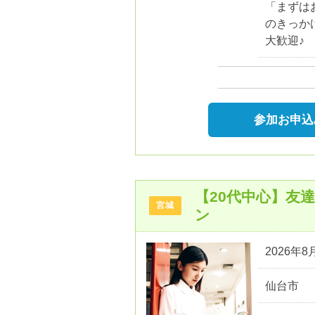
「まずは
のきっか
大歓迎♪
参加お申込
【20代中心】友
宮城
ン
2026年8月
仙台市