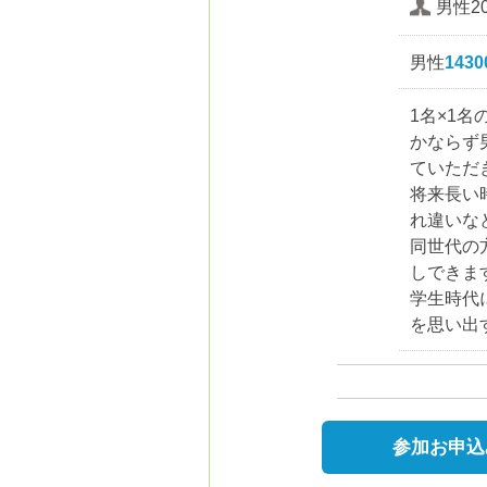
男性2
男性
143
1名×1
かならず
ていただ
将来長い
れ違いな
同世代の
しできま
学生時代
を思い出
参加お申込