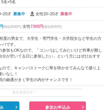
~ 5名×5名
~20才
募集中
女性20~20才
募集中
0円
女性
7300円
(税込8030円)
(税込8030円)
6歳程度の男女で、大学生・専門学生・大学院生など学生の方
ンパです。
の参加もOKなので、「コンパはしてみたいけど幹事が難し
自分が空いてる日に参加したい」という方にはぜひおすす
なので、キャンパストークに華を咲かせてみんなで盛り上
違いなし！
間の融通がきく学生の内がチャンスです！
参加者受付中！
み
参加お申込み