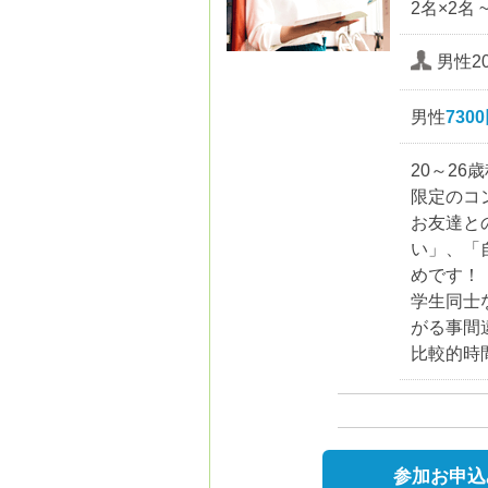
2名×2名 
男性20
男性
730
20～2
限定のコ
お友達と
い」、「
めです！
学生同士
がる事間
比較的時
参加お申込