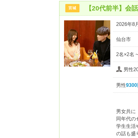
【20代前半】会
宮城
2026年8月
仙台市
2名×2名 
男性20
男性
930
男女共に
同年代の
学生生活
の話も盛