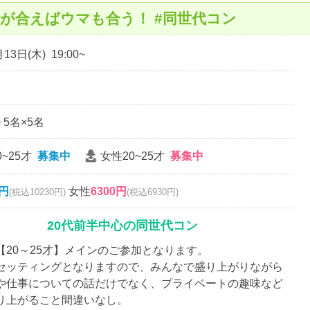
話が合えばウマも合う！ #同世代コン
13日(木) 19:00~
~ 5名×5名
~25才
募集中
女性20~25才
募集中
0円
女性
6300円
(税込10230円)
(税込6930円)
20代前半中心の同世代コン
【20～25才】メインのご参加となります。
セッティングとなりますので、みんなで盛り上がりながら
や仕事についての話だけでなく、プライベートの趣味など
り上がること間違いなし。