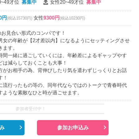
0~49才位
募集中
女性20~49才位
募集中
00円
女性
9300円
(税込15730円)
(税込10230円)
名のお見合い形式のコンパです！
男女の年齢が【2才差以内】になるようにセッティングさせ
きます。
時間一緒に過ごしていくには、年齢差によるギャップやす
どは減らしておくことも大事！
方がお相手の為、背伸びしたり気を遣わずじっくりとお話
す！
に流行ったもの等の、同年代ならではのトークで青春時代
すような素敵なひと時が過ごせます。
参加者受付中！
み
参加お申込み