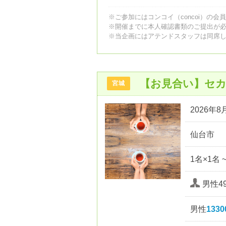
※ご参加にはコンコイ（concoi）の会
※開催までに本人確認書類のご提出が
※当企画にはアテンドスタッフは同席
【お見合い】セカ
宮城
2026年8月
仙台市
1名×1名 
男性4
男性
133