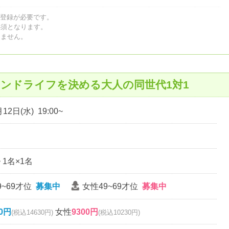
員登録が必要です。
必須となります。
しません。
ンドライフを決める大人の同世代1対1
12日(水) 19:00~
~ 1名×1名
9~69才位
募集中
女性49~69才位
募集中
00円
女性
9300円
(税込14630円)
(税込10230円)