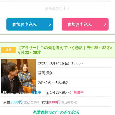
参加者受付中！
参加お申込み
参加お申込み
【アラサー】この先を考えていく恋活｜男性25～32才×
福岡
女性23～29才
2026年8月14日(金) 19:00~
福岡 天神
2名×2名 ~ 5名×5名
男性25~32才位
募集中
女性23~29才位
募集中
男性
9300円
女性
6300円
(税込10230円)
(税込6930円)
恋愛適齢期の年の差で恋活