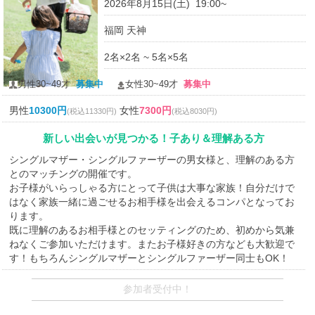
2026年8月15日(土) 19:00~
福岡 天神
2名×2名 ~ 5名×5名
男性30~49才
募集中
女性30~49才
募集中
男性
10300円
女性
7300円
(税込11330円)
(税込8030円)
新しい出会いが見つかる！子あり＆理解ある方
シングルマザー・シングルファーザーの男女様と、理解のある方
とのマッチングの開催です。
お子様がいらっしゃる方にとって子供は大事な家族！自分だけで
はなく家族一緒に過ごせるお相手様を出会えるコンパとなってお
ります。
既に理解のあるお相手様とのセッティングのため、初めから気兼
ねなくご参加いただけます。またお子様好きの方なども大歓迎で
す！もちろんシングルマザーとシングルファーザー同士もOK！
参加者受付中！