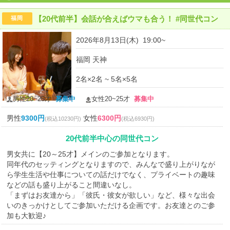
【20代前半】会話が合えばウマも合う！ #同世代コン
福岡
2026年8月13日(木) 19:00~
福岡 天神
2名×2名 ~ 5名×5名
男性20~25才
募集中
女性20~25才
募集中
男性
9300円
女性
6300円
(税込10230円)
(税込6930円)
20代前半中心の同世代コン
男女共に【20～25才】メインのご参加となります。
同年代のセッティングとなりますので、みんなで盛り上がりなが
ら学生生活や仕事についての話だけでなく、プライベートの趣味
などの話も盛り上がること間違いなし。
「まずはお友達から」「彼氏・彼女が欲しい」など、様々な出会
いのきっかけとしてご参加いただける企画です。お友達とのご参
加も大歓迎♪