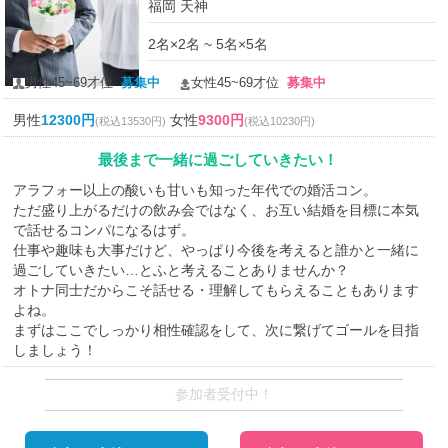
福岡 天神
2名×2名 ~ 5名×5名
男性45~69才位
募集中
女性45~69才位
募集中
男性
12300円
女性
9300円
(税込13530円)
(税込10230円)
最後まで一緒に過ごしていきたい！
アラフォー以上の酸いも甘いも知った年代での婚活コン。
ただ盛り上がるだけの飲み会ではなく、お互い結婚を目標に本気
で話せるコンパになるはず。
仕事や趣味も大事だけど、やっぱり今後を考えると誰かと一緒に
過ごしていきたい…とふと考えることありませんか？
オトナ同士だからこそ話せる・理解してもらえることもあります
よね。
まずはここでしっかり相性確認をして、次に繋げてゴールを目指
しましょう！
参加者受付中！