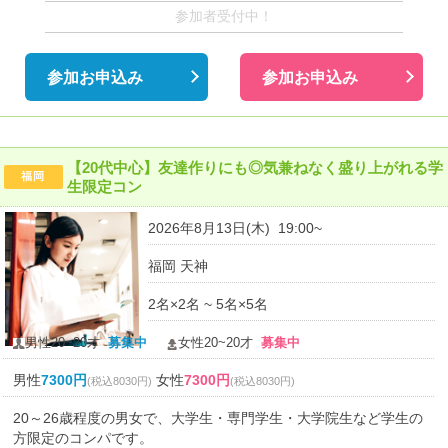
参加者受付中！
参加お申込み
参加お申込み
【20代中心】友達作りにも◎気兼ねなく盛り上がれる学
福岡
生限定コン
2026年8月13日(木) 19:00~
福岡 天神
2名×2名 ~ 5名×5名
男性20~20才
募集中
女性20~20才
募集中
男性
7300円
女性
7300円
(税込8030円)
(税込8030円)
20～26歳程度の男女で、大学生・専門学生・大学院生など学生の
方限定のコンパです。