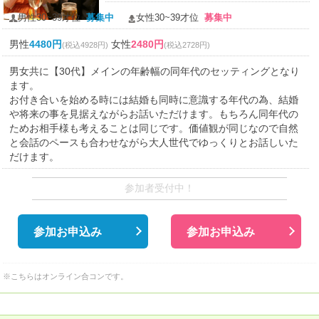
男性30~39才位
募集中
女性30~39才位
募集中
男性
4480円
女性
2480円
(税込4928円)
(税込2728円)
男女共に【30代】メインの年齢幅の同年代のセッティングとなり
ます。
お付き合いを始める時には結婚も同時に意識する年代の為、結婚
や将来の事を見据えながらお話いただけます。もちろん同年代の
ためお相手様も考えることは同じです。価値観が同じなので自然
と会話のペースも合わせながら大人世代でゆっくりとお話しいた
だけます。
参加者受付中！
参加お申込み
参加お申込み
※こちらはオンライン合コンです。