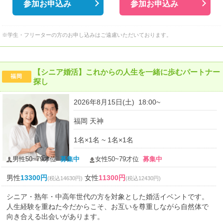
参加お申込み
参加お申込み
※学生・フリーターの方のお申し込みはご遠慮いただいております。
【シニア婚活】これからの人生を一緒に歩むパートナー
福岡
探し
2026年8月15日(土) 18:00~
福岡 天神
1名×1名 ~ 1名×1名
男性50~79才位
募集中
女性50~79才位
募集中
男性
13300円
女性
11300円
(税込14630円)
(税込12430円)
シニア・熟年・中高年世代の方を対象とした婚活イベントです。
人生経験を重ねた今だからこそ、お互いを尊重しながら自然体で
向き合える出会いがあります。