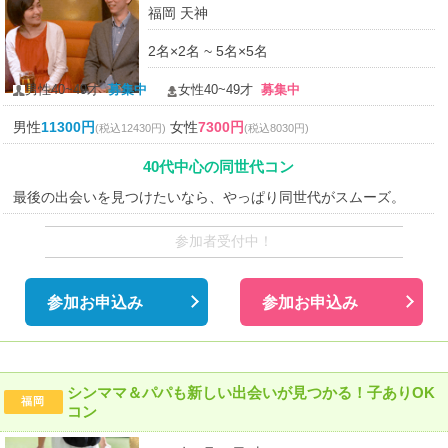
福岡 天神
2名×2名 ~ 5名×5名
男性40~49才
募集中
女性40~49才
募集中
男性
11300円
女性
7300円
(税込12430円)
(税込8030円)
40代中心の同世代コン
最後の出会いを見つけたいなら、やっぱり同世代がスムーズ。
参加者受付中！
参加お申込み
参加お申込み
シンママ＆パパも新しい出会いが見つかる！子ありOK
福岡
コン