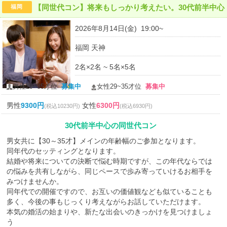
【同世代コン】将来もしっかり考えたい。30代前半中心
福岡
2026年8月14日(金) 19:00~
福岡 天神
2名×2名 ~ 5名×5名
男性29~35才位
募集中
女性29~35才位
募集中
男性
9300円
女性
6300円
(税込10230円)
(税込6930円)
30代前半中心の同世代コン
男女共に【30～35才】メインの年齢幅のご参加となります。
同年代のセッティングとなります。
結婚や将来についての決断で悩む時期ですが、この年代ならでは
の悩みを共有しながら、同じペースで歩み寄っていけるお相手を
みつけませんか。
同年代での開催ですので、お互いの価値観なども似ていることも
多く、今後の事もじっくり考えながらお話していただけます。
本気の婚活の始まりや、新たな出会いのきっかけを見つけましょ
う