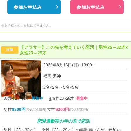
参加お申込み
参加お申込み
※お子様とのご参加はできません。
【アラサー】この先を考えていく恋活｜男性25～32才×
福岡
女性23～29才
2026年8月16日(日) 19:00~
福岡 天神
2名×2名 ~ 5名×5名
男性25~32才
募集中
女性23~29才
募集中
男性
9300円
女性
6300円
(税込10230円)
(税込6930円)
恋愛適齢期の年の差で恋活
男性【25～32才】、女性【23～29才】の年齢層の方がご参加い