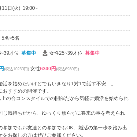
11日(火) 19:00~
~ 5名×5名
5~39才位
募集中
女性25~39才位
募集中
0円
女性
6300円
(税込10230円)
(税込6930円)
婚活を始めたいけどでもいきなり1対1で話す不安…。
におすすめの開催です。
名以上の合コンスタイルでの開催だから気軽に婚活を始められ
同じ気持ちだから、ゆっくり焦らずに将来の事を考えられ
の参加でもお友達との参加でもOK。婚活の第一歩を踏み出
ケをお探しの方はぜひご参加ください。