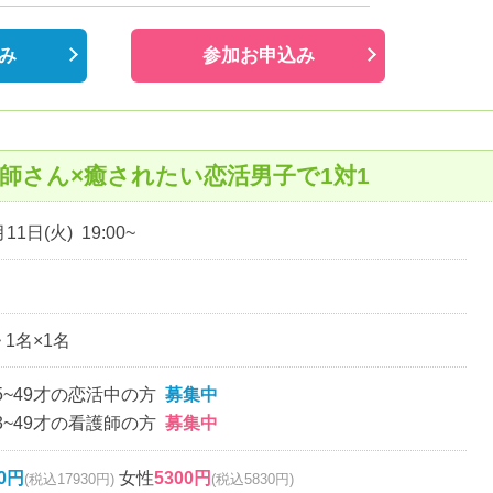
み
参加お申込み
師さん×癒されたい恋活男子で1対1
11日(火) 19:00~
~ 1名×1名
5~49才の恋活中の方
募集中
3~49才の看護師の方
募集中
00円
女性
5300円
(税込17930円)
(税込5830円)