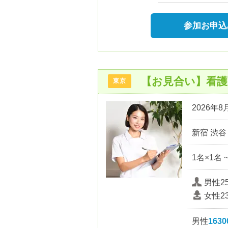
参加お申込
【お見合い】看護
東京
2026年8月
新宿 渋谷
1名×1名 
男性2
女性2
男性
163