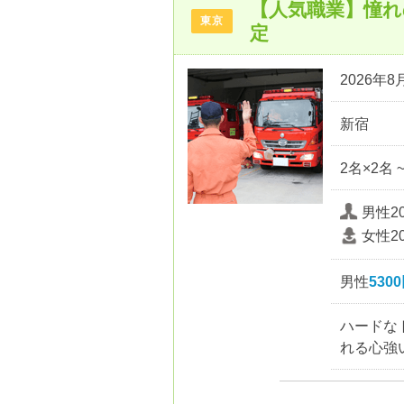
【人気職業】憧れ
東京
定
2026年8月
新宿
2名×2名 
男性2
女性2
男性
530
ハードな
れる心強