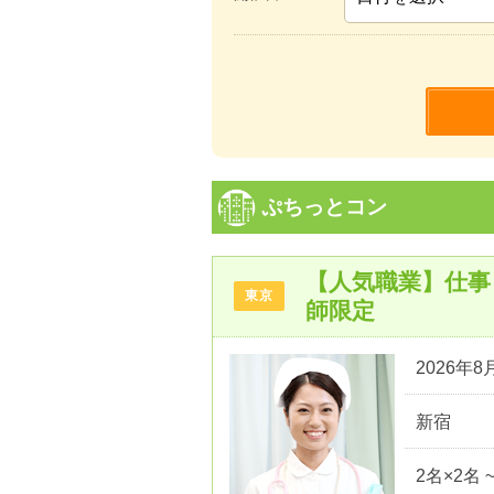
ぷちっとコン
【人気職業】仕事
東京
師限定
2026年8月
新宿
2名×2名 