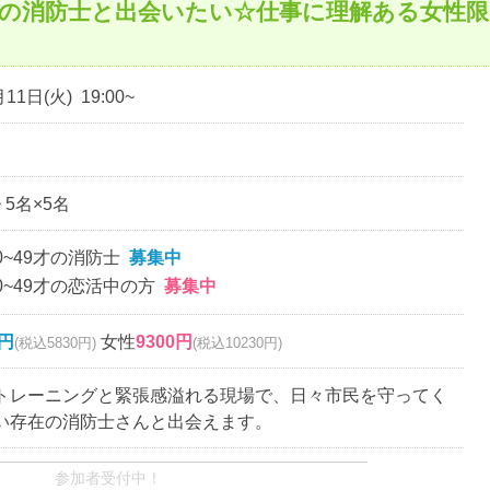
の消防士と出会いたい☆仕事に理解ある女性限
11日(火) 19:00~
~ 5名×5名
0~49才の消防士
募集中
0~49才の恋活中の方
募集中
0円
女性
9300円
(税込5830円)
(税込10230円)
トレーニングと緊張感溢れる現場で、日々市民を守ってく
い存在の消防士さんと出会えます。
参加者受付中！