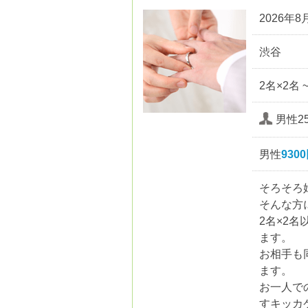
2026年8月
渋谷
2名×2名 
男性2
男性
930
そろそろ
そんな方
2名×2
ます。
お相手も
ます。
お一人で
すキッカ