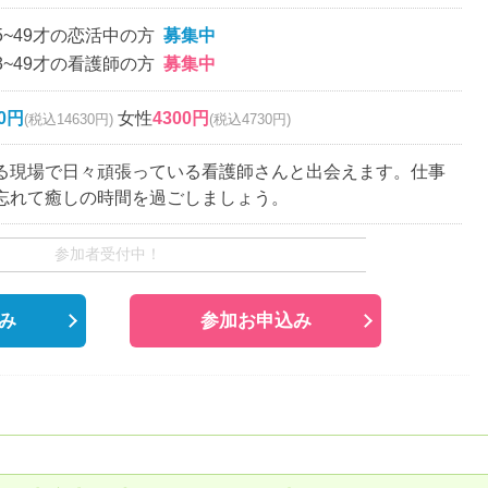
5~49才の恋活中の方
募集中
3~49才の看護師の方
募集中
00円
女性
4300円
(税込14630円)
(税込4730円)
る現場で日々頑張っている看護師さんと出会えます。仕事
忘れて癒しの時間を過ごしましょう。
参加者受付中！
み
参加お申込み
。