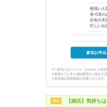
根強い人
名×1名
白衣の天
忙しいお
参加お申込
※ご参加にはコンコイ（concoi）の会
※開催までに本人確認書類のご提出が
※女性様は職業確認が必要になります
【婚活】気持ち
東京