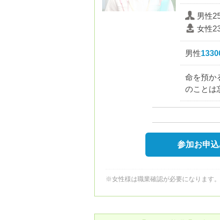
男性2
女性2
男性
133
命を預か
のことは
参加お申込
※女性様は職業確認が必要になります