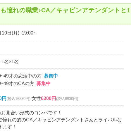
も憧れの職業♪CA／キャビンアテンダントと1
10日(月) 19:00~
~ 1名×1名
0~49才の恋活中の方
募集中
0~49才のCAの方
募集中
00円
女性
6300円
(税込16830円)
(税込6930円)
名のお見合い形式のコンパです！
で憧れの的のCA／キャビンアテンダントさんとライバルな
えます！