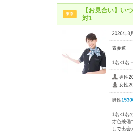
【お見合い】いつ
東京
対1
2026年8月
表参道
1名×1名 
男性2
女性2
男性
153
1名×1
才色兼備
しで出会