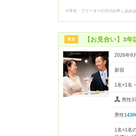
※学生・フリーターの方のお申し込み
【お見合い】3年
東京
2026年8月
新宿
1名×1名 
男性37
男性
143
1名×1