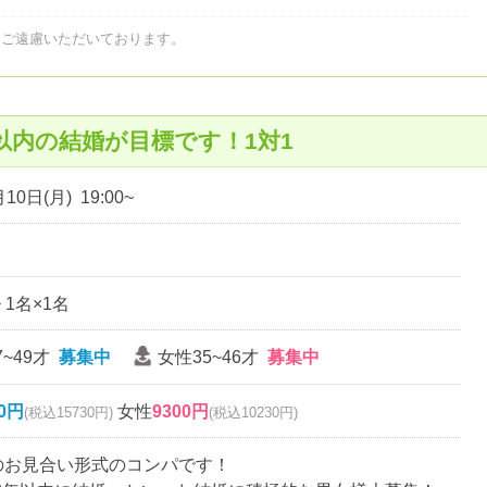
はご遠慮いただいております。
以内の結婚が目標です！1対1
10日(月) 19:00~
~ 1名×1名
~49才
募集中
女性35~46才
募集中
00円
女性
9300円
(税込15730円)
(税込10230円)
名のお見合い形式のコンパです！