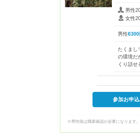
男性2
女性2
男性
630
たくまし
の環境だ
くり話せ
参加お申込
※男性様は職業確認が必要になります