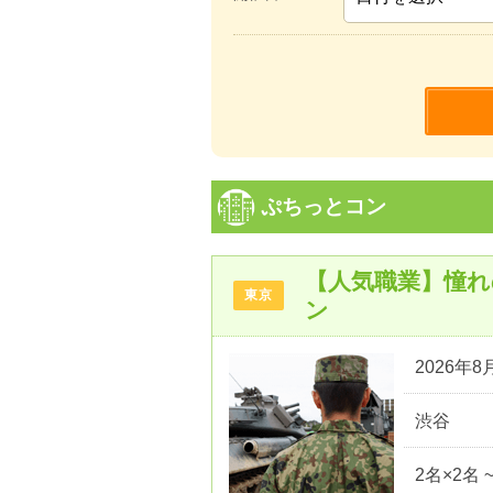
ぷちっとコン
【人気職業】憧
東京
ン
2026年8月
渋谷
2名×2名 