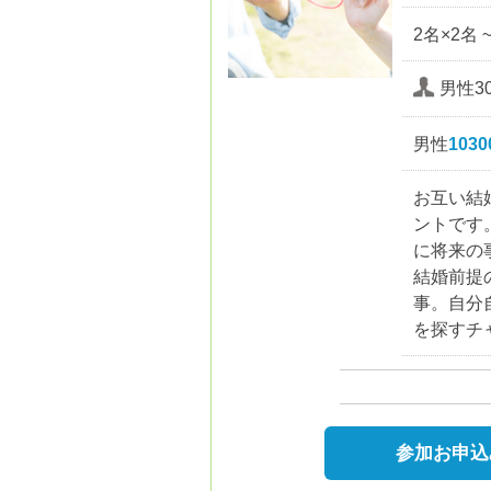
2名×2名 
男性30
男性
103
お互い結
ントです
に将来の
結婚前提
事。自分
を探すチ
参加お申込