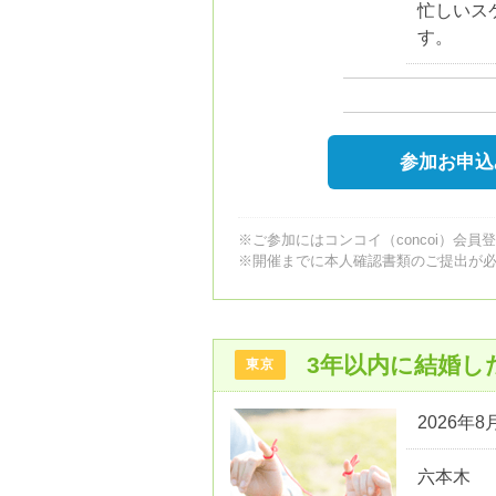
忙しいス
す。
参加お申込
※ご参加にはコンコイ（concoi）会員
※開催までに本人確認書類のご提出が
3年以内に結婚し
東京
2026年8月
六本木