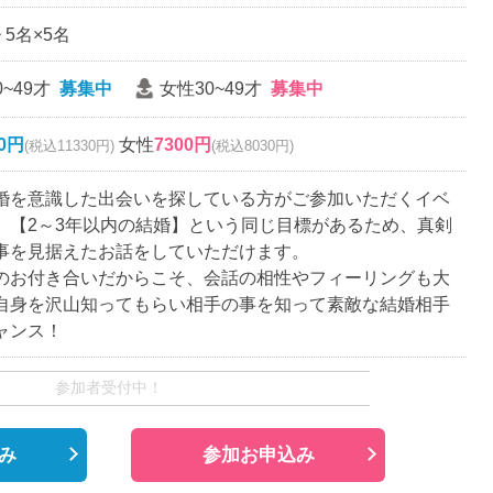
~ 5名×5名
~49才
募集中
女性30~49才
募集中
00円
女性
7300円
(税込11330円)
(税込8030円)
婚を意識した出会いを探している方がご参加いただくイベ
。【2～3年以内の結婚】という同じ目標があるため、真剣
事を見据えたお話をしていただけます。
のお付き合いだからこそ、会話の相性やフィーリングも大
自身を沢山知ってもらい相手の事を知って素敵な結婚相手
ャンス！
参加者受付中！
み
参加お申込み