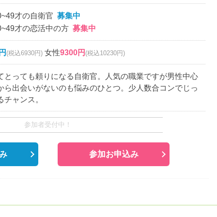
0~49才の自衛官
募集中
0~49才の恋活中の方
募集中
0円
女性
9300円
(税込6930円)
(税込10230円)
てとっても頼りになる自衛官。人気の職業ですが男性中心
から出会いがないのも悩みのひとつ。少人数合コンでじっ
るチャンス。
参加者受付中！
み
参加お申込み
。