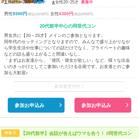
男性20~25才
募集中
女性20~25才
募集中
男性
9300円
女性
6300円
(税込10230円)
(税込6930円)
20代前半中心の同世代コン
男女共に【20～25才】メインのご参加となります。
同年代のセッティングとなりますので、みんなで盛り上がりなが
ら学生生活や仕事についての話だけでなく、プライベートの趣味
などの話も盛り上がること間違いなし。
「まずはお友達から」「彼氏・彼女が欲しい」など、様々な出会
いのきっかけとしてご参加いただける企画です。お友達とのご参
加も大歓迎♪
参加者受付中！
参加お申込み
参加お申込み
【20代前半】会話が合えばウマも合う！ #同世代コン
神奈川