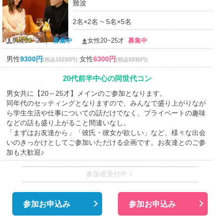
難波
2名×2名 ~ 5名×5名
男性20~25才
募集中
女性20~25才
募集中
男性
9300円
女性
6300円
(税込10230円)
(税込6930円)
20代前半中心の同世代コン
男女共に【20～25才】メインのご参加となります。
同年代のセッティングとなりますので、みんなで盛り上がりなが
ら学生生活や仕事についての話だけでなく、プライベートの趣味
などの話も盛り上がること間違いなし。
「まずはお友達から」「彼氏・彼女が欲しい」など、様々な出会
いのきっかけとしてご参加いただける企画です。お友達とのご参
加も大歓迎♪
参加者受付中！
参加お申込み
参加お申込み