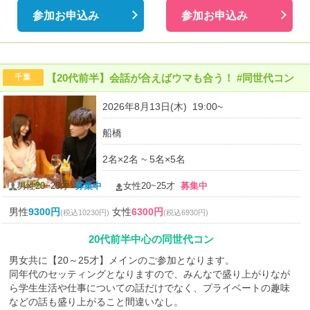
参加お申込み
参加お申込み
【20代前半】会話が合えばウマも合う！ #同世代コン
千葉
2026年8月13日(木) 19:00~
船橋
2名×2名 ~ 5名×5名
男性20~25才
募集中
女性20~25才
募集中
男性
9300円
女性
6300円
(税込10230円)
(税込6930円)
20代前半中心の同世代コン
男女共に【20～25才】メインのご参加となります。
同年代のセッティングとなりますので、みんなで盛り上がりなが
ら学生生活や仕事についての話だけでなく、プライベートの趣味
などの話も盛り上がること間違いなし。