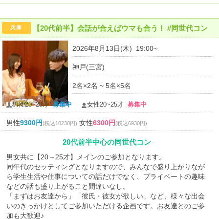
【20代前半】会話が合えばウマも合う！ #同世代コン
兵庫
2026年8月13日(木) 19:00~
神戸(三宮)
2名×2名 ~ 5名×5名
男性20~25才
募集中
女性20~25才
募集中
男性
9300円
女性
6300円
(税込10230円)
(税込6930円)
20代前半中心の同世代コン
男女共に【20～25才】メインのご参加となります。
同年代のセッティングとなりますので、みんなで盛り上がりなが
ら学生生活や仕事についての話だけでなく、プライベートの趣味
などの話も盛り上がること間違いなし。
「まずはお友達から」「彼氏・彼女が欲しい」など、様々な出会
いのきっかけとしてご参加いただける企画です。お友達とのご参
加も大歓迎♪