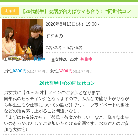
【20代前半】会話が合えばウマも合う！ #同世代コン
北海道
2026年8月13日(木) 19:00~
すすきの
2名×2名 ~ 5名×5名
男性20~25才
募集中
女性20~25才
募集中
男性
9300円
女性
6300円
(税込10230円)
(税込6930円)
20代前半中心の同世代コン
男女共に【20～25才】メインのご参加となります。
同年代のセッティングとなりますので、みんなで盛り上がりなが
ら学生生活や仕事についての話だけでなく、プライベートの趣味
などの話も盛り上がること間違いなし。
「まずはお友達から」「彼氏・彼女が欲しい」など、様々な出会
いのきっかけとしてご参加いただける企画です。お友達とのご参
加も大歓迎♪