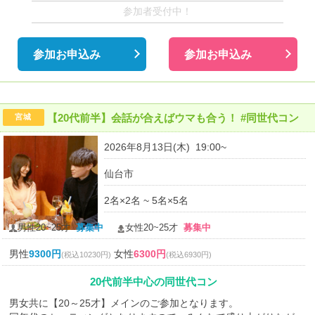
参加者受付中！
参加お申込み
参加お申込み
【20代前半】会話が合えばウマも合う！ #同世代コン
宮城
2026年8月13日(木) 19:00~
仙台市
2名×2名 ~ 5名×5名
男性20~25才
募集中
女性20~25才
募集中
男性
9300円
女性
6300円
(税込10230円)
(税込6930円)
20代前半中心の同世代コン
男女共に【20～25才】メインのご参加となります。