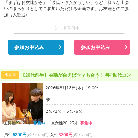
「まずはお友達から」「彼氏・彼女が欲しい」など、様々な出会
いのきっかけとしてご参加いただける企画です。お友達とのご参
加も大歓迎♪
参加者受付中！
参加お申込み
参加お申込み
【20代前半】会話が合えばウマも合う！ #同世代コン
名古屋
2026年8月13日(木) 19:00~
栄
2名×2名 ~ 5名×5名
男性20~25才
募集中
女性20~25才
募集中
男性
9300円
女性
6300円
(税込10230円)
(税込6930円)