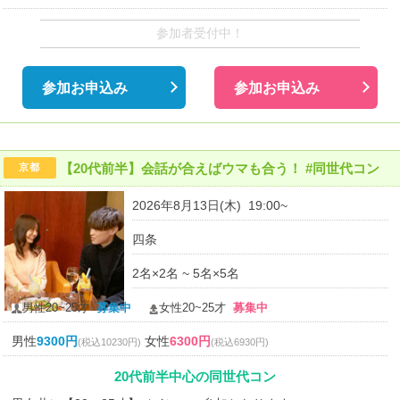
参加者受付中！
参加お申込み
参加お申込み
【20代前半】会話が合えばウマも合う！ #同世代コン
京都
2026年8月13日(木) 19:00~
四条
2名×2名 ~ 5名×5名
男性20~25才
募集中
女性20~25才
募集中
男性
9300円
女性
6300円
(税込10230円)
(税込6930円)
20代前半中心の同世代コン