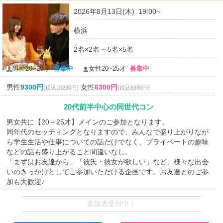
2026年8月13日(木) 19:00~
横浜
2名×2名 ~ 5名×5名
男性20~25才
募集中
女性20~25才
募集中
男性
9300円
女性
6300円
(税込10230円)
(税込6930円)
20代前半中心の同世代コン
男女共に【20～25才】メインのご参加となります。
同年代のセッティングとなりますので、みんなで盛り上がりなが
ら学生生活や仕事についての話だけでなく、プライベートの趣味
などの話も盛り上がること間違いなし。
「まずはお友達から」「彼氏・彼女が欲しい」など、様々な出会
いのきっかけとしてご参加いただける企画です。お友達とのご参
加も大歓迎♪
参加者受付中！