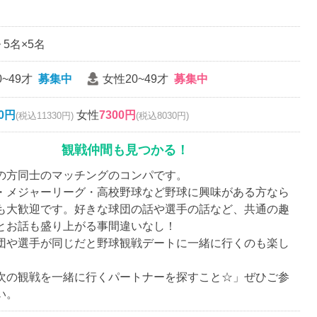
~ 5名×5名
~49才
募集中
女性20~49才
募集中
00円
女性
7300円
(税込11330円)
(税込8030円)
観戦仲間も見つかる！
の方同士のマッチングのコンパです。
・メジャーリーグ・高校野球など野球に興味がある方なら
も大歓迎です。好きな球団の話や選手の話など、共通の趣
とお話も盛り上がる事間違いなし！
団や選手が同じだと野球観戦デートに一緒に行くのも楽し
。
次の観戦を一緒に行くパートナーを探すこと☆」ぜひご参
い。