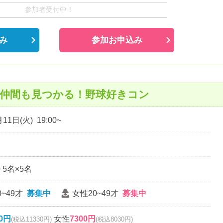
参加者受付中！
み
参加お申込み
戦仲間も見つかる！野球好きコン
11日(火) 19:00~
~ 5名×5名
~49才
募集中
女性20~49才
募集中
00円
女性
7300円
(税込11330円)
(税込8030円)