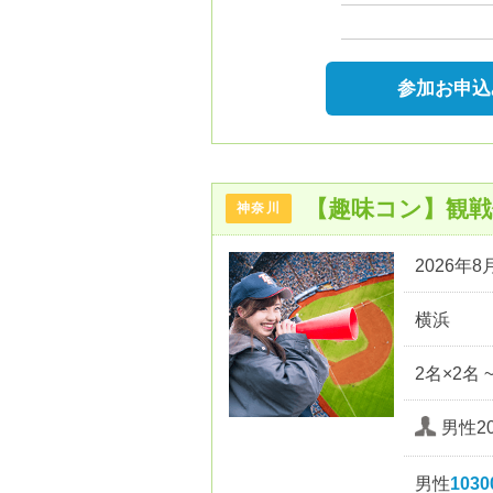
参加お申込
【趣味コン】観
神奈川
2026年8月
横浜
2名×2名 
男性20
男性
103