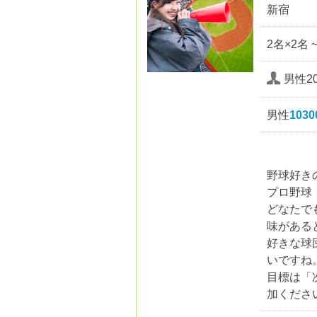
新宿
2名×2名 
男性20
男性
103
野球好き
プロ野球
どなたで
味がある
好きな球
いですね
目標は「
加くださ