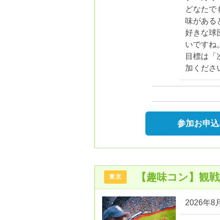
どなたで
味がある
好きな球
いですね
目標は「
加くださ
参加お申込
【趣味コン】観
東京
2026年8月