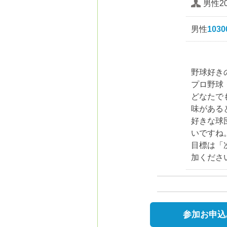
男性20
男性
103
野球好き
プロ野球
どなたで
味がある
好きな球
いですね
目標は「
加くださ
参加お申込