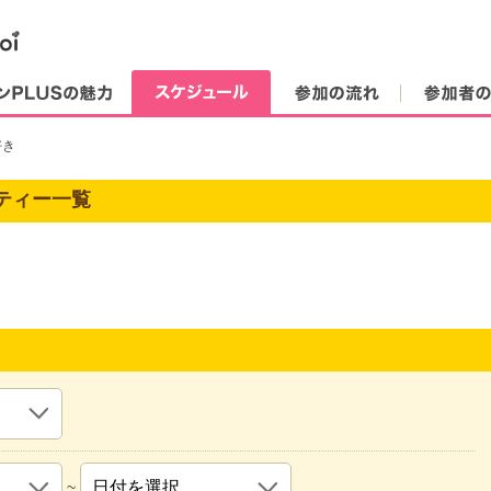
街コンPLUSの魅力
スケジュール
参加の流れ
好き
ティー一覧
~