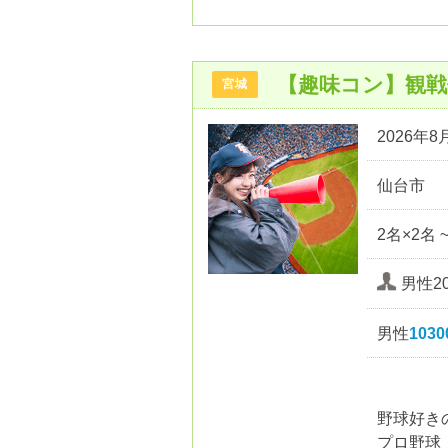
【趣味コン】観
宮城
2026年8月
仙台市
2名×2名 
男性20
男性
103
野球好き
プロ野球