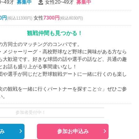
~49才
募集中
女性20~49才
募集中
00円
女性
7300円
(税込11330円)
(税込8030円)
観戦仲間も見つかる！
の方同士のマッチングのコンパです。
・メジャーリーグ・高校野球など野球に興味がある方なら
も大歓迎です。好きな球団の話や選手の話など、共通の趣
とお話も盛り上がる事間違いなし！
団や選手が同じだと野球観戦デートに一緒に行くのも楽し
。
次の観戦を一緒に行くパートナーを探すこと☆」ぜひご参
い。
参加者受付中！
み
参加お申込み