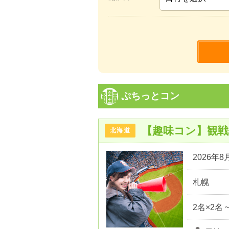
ぷちっとコン
【趣味コン】観
北海道
2026年8月
札幌
2名×2名 