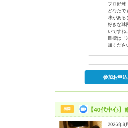
プロ野球
どなたで
味がある
好きな球
いですね
目標は「
加くださ
参加お申込
【40代中心
福岡
2026年8月