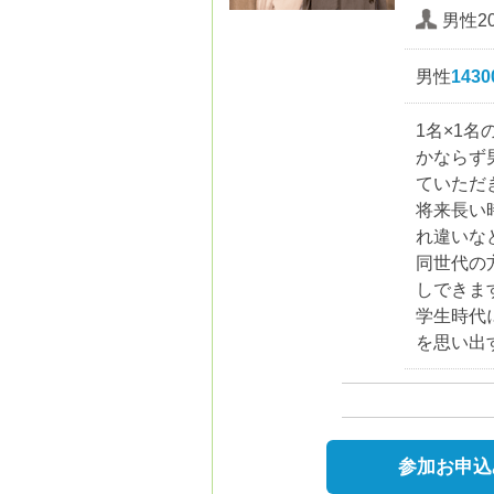
男性2
男性
143
1名×1
かならず
ていただ
将来長い
れ違いな
同世代の
しできま
学生時代
を思い出
参加お申込