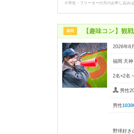
※学生・フリーターの方のお申し込み
【趣味コン】観
福岡
2026年8月
福岡 天神
2名×2名 
男性20
男性
103
野球好き