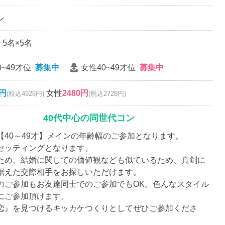
ン
~ 5名×5名
0~49才位
募集中
女性40~49才位
募集中
0円
女性
2480円
(税込4928円)
(税込2728円)
40代中心の同世代コン
【40～49才】メインの年齢幅のご参加となります。
セッティングとなります。
ため、結婚に関しての価値観なども似ているため、真剣に
据えた交際相手をお探しいただけます。
のご参加もお友達同士でのご参加でもOK。色んなスタイル
にご参加頂けます。
恋』を見つけるキッカケつくりとしてぜひご参加くださ