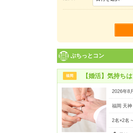
ぷちっとコン
【婚活】気持ち
福岡
2026年8月
福岡 天神
2名×2名 