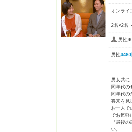
オンライ
2名×2名 
男性4
男性
448
男女共に
同年代の
同年代の
将来を見
お一人で
でお気軽
『最後の
い。