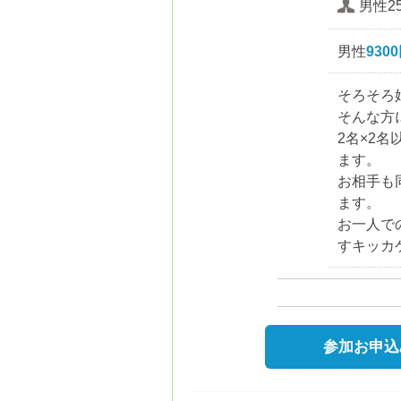
男性2
男性
930
そろそろ
そんな方
2名×2
ます。
お相手も
ます。
お一人で
すキッカ
参加お申込