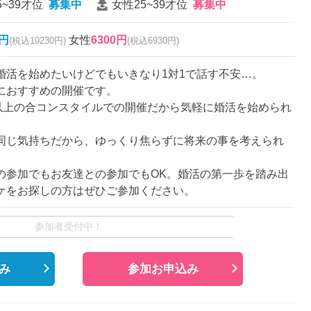
5~39才位
募集中
女性25~39才位
募集中
0円
女性
6300円
(税込10230円)
(税込6930円)
婚活を始めたいけどでもいきなり1対1で話す不安…。
におすすめの開催です。
名以上の合コンスタイルでの開催だから気軽に婚活を始められ
同じ気持ちだから、ゆっくり焦らずに将来の事を考えられ
の参加でもお友達との参加でもOK。婚活の第一歩を踏み出
ケをお探しの方はぜひご参加ください。
参加者受付中！
み
参加お申込み