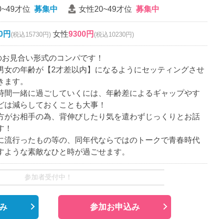
0~49才位
募集中
女性20~49才位
募集中
00円
女性
9300円
(税込15730円)
(税込10230円)
名のお見合い形式のコンパです！
男女の年齢が【2才差以内】になるようにセッティングさせ
きます。
時間一緒に過ごしていくには、年齢差によるギャップやす
どは減らしておくことも大事！
方がお相手の為、背伸びしたり気を遣わずじっくりとお話
す！
に流行ったもの等の、同年代ならではのトークで青春時代
すような素敵なひと時が過ごせます。
参加者受付中！
み
参加お申込み