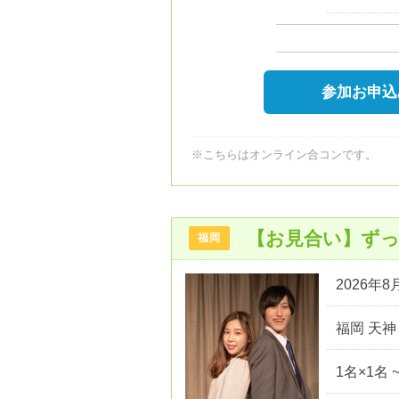
参加お申込
※こちらはオンライン合コンです。
【お見合い】ずっ
福岡
2026年8月
福岡 天神
1名×1名 