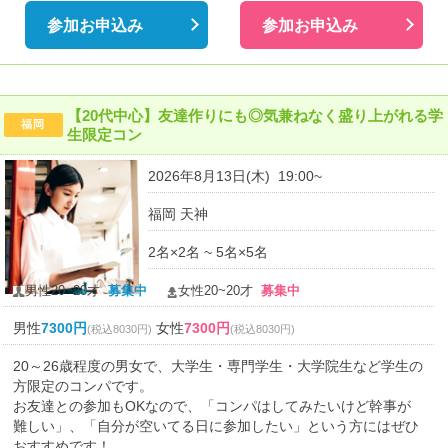
参加お申込み
参加お申込み
【20代中心】友達作りにも◎気兼ねなく盛り上がれる学
福岡
生限定コン
2026年8月13日(木) 19:00~
福岡 天神
2名×2名 ~ 5名×5名
男性20~20才
募集中
女性20~20才
募集中
男性
7300円
女性
7300円
(税込8030円)
(税込8030円)
20～26歳程度の男女で、大学生・専門学生・大学院生など学生の
方限定のコンパです。
お友達との参加もOKなので、「コンパはしてみたいけど幹事が
難しい」、「自分が空いてる日に参加したい」という方にはぜひ
おすすめです！