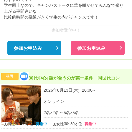
学生同士なので、キャンパストークに華を咲かせてみんなで盛り
上がる事間違いなし！
比較的時間の融通がきく学生の内がチャンスです！
参加者受付中！
参加お申込み
参加お申込み
福岡
30代中心♪話が合うのが第一条件 同世代コン
2026年8月13日(木) 20:00~
オンライン
2名×2名 ~ 5名×5名
男性30~39才位
募集中
女性30~39才位
募集中