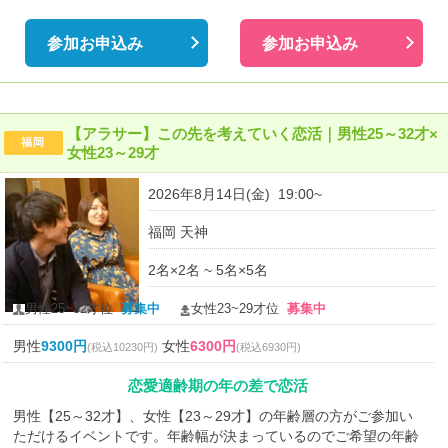
参加お申込み
参加お申込み
【アラサー】この先を考えていく恋活｜男性25～32才×
福岡
女性23～29才
2026年8月14日(金) 19:00~
福岡 天神
2名×2名 ~ 5名×5名
男性25~32才位
募集中
女性23~29才位
募集中
男性
9300円
女性
6300円
(税込10230円)
(税込6930円)
恋愛適齢期の年の差で恋活
男性【25～32才】、女性【23～29才】の年齢層の方がご参加い
ただけるイベントです。年齢幅が決まっているのでご希望の年齢