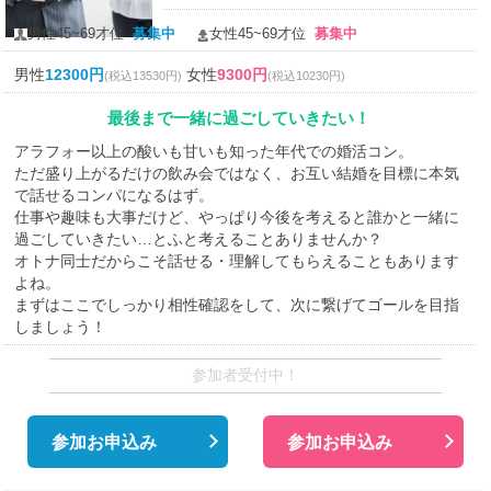
男性45~69才位
募集中
女性45~69才位
募集中
男性
12300円
女性
9300円
(税込13530円)
(税込10230円)
最後まで一緒に過ごしていきたい！
アラフォー以上の酸いも甘いも知った年代での婚活コン。
ただ盛り上がるだけの飲み会ではなく、お互い結婚を目標に本気
で話せるコンパになるはず。
仕事や趣味も大事だけど、やっぱり今後を考えると誰かと一緒に
過ごしていきたい…とふと考えることありませんか？
オトナ同士だからこそ話せる・理解してもらえることもあります
よね。
まずはここでしっかり相性確認をして、次に繋げてゴールを目指
しましょう！
参加者受付中！
参加お申込み
参加お申込み