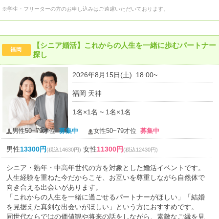
※学生・フリーターの方のお申し込みはご遠慮いただいております。
【シニア婚活】これからの人生を一緒に歩むパートナー
福岡
探し
2026年8月15日(土) 18:00~
福岡 天神
1名×1名 ~ 1名×1名
男性50~79才位
募集中
女性50~79才位
募集中
男性
13300円
女性
11300円
(税込14630円)
(税込12430円)
シニア・熟年・中高年世代の方を対象とした婚活イベントです。
人生経験を重ねた今だからこそ、お互いを尊重しながら自然体で
向き合える出会いがあります。
「これからの人生を一緒に過ごせるパートナーがほしい」「結婚
を見据えた真剣な出会いがほしい」という方におすすめです。
同世代ならではの価値観や将来の話をしながら、素敵なご縁を見