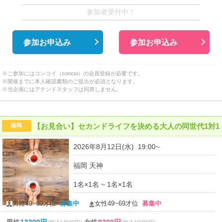
参加者受付中！
参加お申込み
参加お申込み
※ご参加にはコンコイ（concoi）の会員登録が必要です。
※開催までに本人確認書類のご提出が必須となります。
※当企画にはアテンドスタッフは同席しません。
【お見合い】セカンドライフを決める大人の同世代1対1
福岡
2026年8月12日(水) 19:00~
福岡 天神
1名×1名 ~ 1名×1名
男性49~69才位
募集中
女性49~69才位
募集中