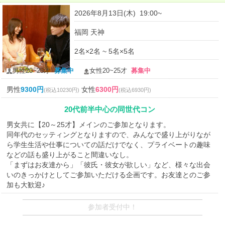
2026年8月13日(木) 19:00~
福岡 天神
2名×2名 ~ 5名×5名
男性20~25才
募集中
女性20~25才
募集中
男性
9300円
女性
6300円
(税込10230円)
(税込6930円)
20代前半中心の同世代コン
男女共に【20～25才】メインのご参加となります。
同年代のセッティングとなりますので、みんなで盛り上がりなが
ら学生生活や仕事についての話だけでなく、プライベートの趣味
などの話も盛り上がること間違いなし。
「まずはお友達から」「彼氏・彼女が欲しい」など、様々な出会
いのきっかけとしてご参加いただける企画です。お友達とのご参
加も大歓迎♪
参加者受付中！