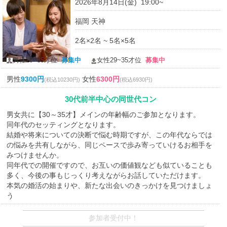
2026年8月14日(金) 19:00~
福岡 天神
2名×2名 ~ 5名×5名
男性29~35才位
募集中
女性29~35才位
募集中
男性
9300円
女性
6300円
(税込10230円)
(税込6930円)
30代前半中心の同世代コン
男女共に【30～35才】メインの年齢幅のご参加となります。
同年代のセッティングとなります。
結婚や将来についての決断で悩む時期ですが、この年代ならでは
の悩みを共有しながら、同じペースで歩み寄っていけるお相手を
みつけませんか。
同年代での開催ですので、お互いの価値観なども似ていることも
多く、今後の事もじっくり考えながらお話していただけます。
本気の婚活の始まりや、新たな出会いのきっかけを見つけましょ
う
参加者受付中！