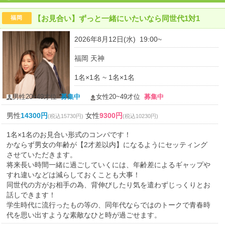
【お見合い】ずっと一緒にいたいなら同世代1対1
福岡
2026年8月12日(水) 19:00~
福岡 天神
1名×1名 ~ 1名×1名
男性20~49才位
募集中
女性20~49才位
募集中
男性
14300円
女性
9300円
(税込15730円)
(税込10230円)
1名×1名のお見合い形式のコンパです！
かならず男女の年齢が【2才差以内】になるようにセッティング
させていただきます。
将来長い時間一緒に過ごしていくには、年齢差によるギャップや
すれ違いなどは減らしておくことも大事！
同世代の方がお相手の為、背伸びしたり気を遣わずじっくりとお
話しできます！
学生時代に流行ったもの等の、同年代ならではのトークで青春時
代を思い出すような素敵なひと時が過ごせます。