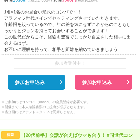
男性
13300円
女性
9300円
(税込14630円)
(税込10230円)
1名×1名のお見合い形式のコンパです！
アラフィフ世代メインでセッティングさせていただきます。
年齢幅を絞っているので、年の差を気にせずこれからのこともし
っかりビジョンを持ってお会いすることができます！
この世代だからこそ、経験も豊富でしっかり自立をした相手に出
会えるはず。
お互いに理解を持って、相手と距離を縮めていきましょう！
参加者受付中！
参加お申込み
参加お申込み
※ご参加にはコンコイ（concoi）の会員登録が必要です。
※開催までに本人確認書類のご提出が必須となります。
※当企画にはアテンドスタッフは同席しません。
【20代前半】会話が合えばウマも合う！ #同世代コン
福岡