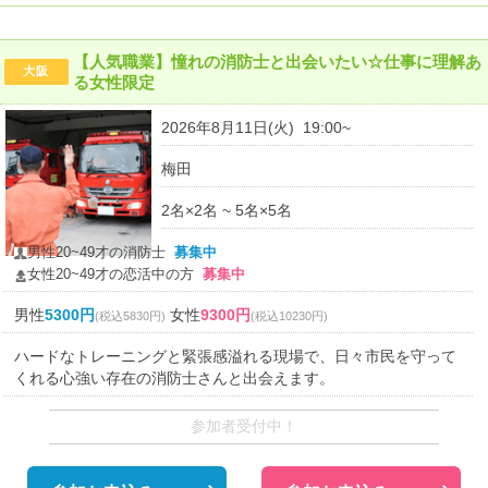
【人気職業】憧れの消防士と出会いたい☆仕事に理解あ
大阪
る女性限定
2026年8月11日(火) 19:00~
梅田
2名×2名 ~ 5名×5名
男性20~49才の消防士
募集中
女性20~49才の恋活中の方
募集中
男性
5300円
女性
9300円
(税込5830円)
(税込10230円)
ハードなトレーニングと緊張感溢れる現場で、日々市民を守って
くれる心強い存在の消防士さんと出会えます。
参加者受付中！