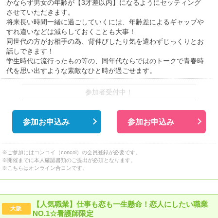
かならず男女の年齢が【3才差以内】になるようにセッティング
させていただきます。
将来長い時間一緒に過ごしていくには、年齢差によるギャップや
すれ違いなどは減らしておくことも大事！
同世代の方がお相手の為、背伸びしたり気を遣わずじっくりとお
話しできます！
学生時代に流行ったもの等の、同年代ならではのトークで青春時
代を思い出すような素敵なひと時が過ごせます。
参加者受付中！
参加お申込み
参加お申込み
※ご参加にはコンコイ（concoi）の会員登録が必要です。
※開催までに本人確認書類のご提出が必須となります。
※こちらはオンライン合コンです。
【人気職業】仕事も恋も一生懸命！恋人にしたい職業
大阪
NO.1☆看護師限定