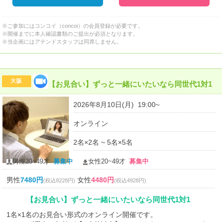
※ご参加にはコンコイ（concoi）の会員登録が必要です。
※開催までに本人確認書類のご提出が必須となります。
※当企画にはアテンドスタッフは同席しません。
大阪
【お見合い】ずっと一緒にいたいなら同世代1対1
2026年8月10日(月) 19:00~
オンライン
2名×2名 ~ 5名×5名
男性20~49才
募集中
女性20~49才
募集中
男性
7480円
女性
4480円
(税込8228円)
(税込4928円)
【お見合い】ずっと一緒にいたいなら同世代1対1
1名×1名のお見合い形式のオンライン開催です。