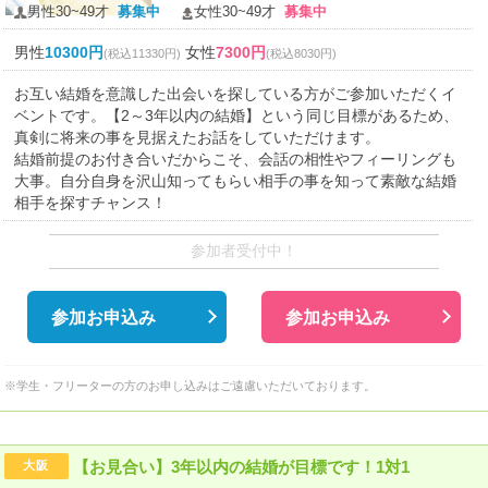
男性30~49才
募集中
女性30~49才
募集中
男性
10300円
女性
7300円
(税込11330円)
(税込8030円)
お互い結婚を意識した出会いを探している方がご参加いただくイ
ベントです。【2～3年以内の結婚】という同じ目標があるため、
真剣に将来の事を見据えたお話をしていただけます。
結婚前提のお付き合いだからこそ、会話の相性やフィーリングも
大事。自分自身を沢山知ってもらい相手の事を知って素敵な結婚
相手を探すチャンス！
参加者受付中！
参加お申込み
参加お申込み
※学生・フリーターの方のお申し込みはご遠慮いただいております。
【お見合い】3年以内の結婚が目標です！1対1
大阪