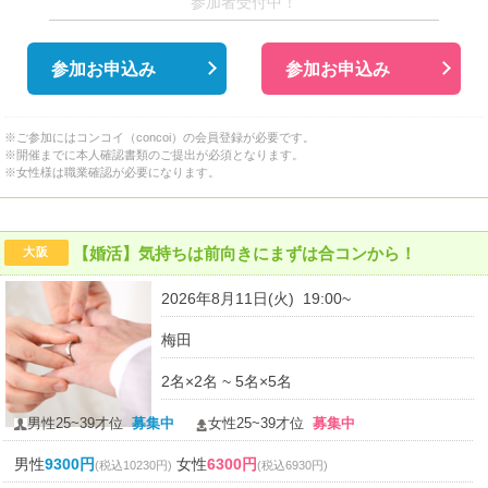
参加者受付中！
参加お申込み
参加お申込み
※ご参加にはコンコイ（concoi）の会員登録が必要です。
※開催までに本人確認書類のご提出が必須となります。
※女性様は職業確認が必要になります。
【婚活】気持ちは前向きにまずは合コンから！
大阪
2026年8月11日(火) 19:00~
梅田
2名×2名 ~ 5名×5名
男性25~39才位
募集中
女性25~39才位
募集中
男性
9300円
女性
6300円
(税込10230円)
(税込6930円)