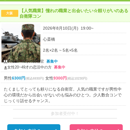
【人気職業】憧れの職業と出会いたい☆頼りがいのある
大阪
自衛隊コン
2026年8月10日(月) 19:00~
心斎橋
2名×2名 ~ 5名×5名
男性20~49才の自衛官
募集中
女性20~49才の恋活中の方
募集中
男性
6300円
女性
9300円
(税込6930円)
(税込10230円)
たくましてとっても頼りになる自衛官。人気の職業ですが男性中
心の環境だから出会いがないのも悩みのひとつ。少人数合コンで
じっくり話せるチャンス。
参加者受付中！