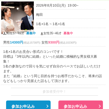
2026年8月10日(月) 19:00~
梅田
1名×1名 ~ 1名×1名
男性37~49才
募集中
女性35~46才
募集中
男性
14300円
女性
9300円
(税込15730円)
(税込10230円)
1名×1名のお見合い形式のコンパです！
目標は『3年以内に結婚』といった結婚に積極的な男女様大募
集！
1名の参加なので回りを気にせず自分のペースでお話しいただけ
ます。
また『結婚』という同じ目的を持つお相手だからこそ、将来の話
などもしっかり見据えた話もして頂けます。
参加者受付中！
参加お申込み
参加お申込み