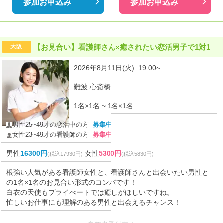
参加お申込み
参加お申込み
【お見合い】看護師さん×癒されたい恋活男子で1対1
大阪
2026年8月11日(火) 19:00~
難波 心斎橋
1名×1名 ~ 1名×1名
男性25~49才の恋活中の方
募集中
女性23~49才の看護師の方
募集中
男性
16300円
女性
5300円
(税込17930円)
(税込5830円)
根強い人気がある看護師女性と、看護師さんと出会いたい男性と
の1名×1名のお見合い形式のコンパです！
白衣の天使もプライべートでは癒しがほしいですね。
忙しいお仕事にも理解のある男性と出会えるチャンス！