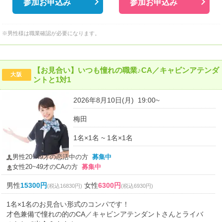
参加お申込み
参加お申込み
※男性様は職業確認が必要になります。
【お見合い】いつも憧れの職業♪CA／キャビンアテンダ
大阪
ントと1対1
2026年8月10日(月) 19:00~
梅田
1名×1名 ~ 1名×1名
男性20~49才の恋活中の方
募集中
女性20~49才のCAの方
募集中
男性
15300円
女性
6300円
(税込16830円)
(税込6930円)
1名×1名のお見合い形式のコンパです！
才色兼備で憧れの的のCA／キャビンアテンダントさんとライバ