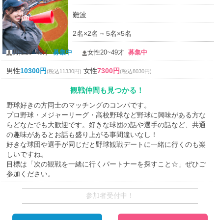
難波
2名×2名 ~ 5名×5名
男性20~49才
募集中
女性20~49才
募集中
男性
10300円
女性
7300円
(税込11330円)
(税込8030円)
観戦仲間も見つかる！
野球好きの方同士のマッチングのコンパです。
プロ野球・メジャーリーグ・高校野球など野球に興味がある方な
らどなたでも大歓迎です。好きな球団の話や選手の話など、共通
の趣味があるとお話も盛り上がる事間違いなし！
好きな球団や選手が同じだと野球観戦デートに一緒に行くのも楽
しいですね。
目標は「次の観戦を一緒に行くパートナーを探すこと☆」ぜひご
参加ください。
参加者受付中！